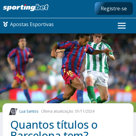
Registre-se
Apostas Esportivas
CONMEBOL LIBERTADORES
FUTEBOL NACIONAL
FUTEBOL INTERNACIONAL
COMO APOSTAR
Lua Santos
Última atualização: 01/11/2024
MAIS ESPORTES
Quantos títulos o
Barcelona tem?