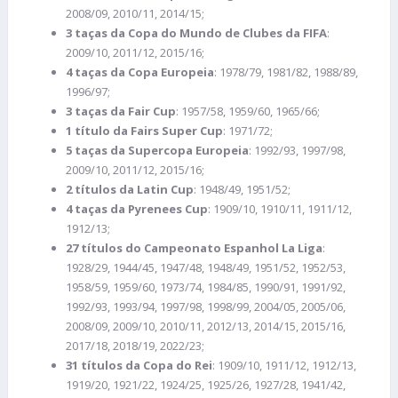
2008/09, 2010/11, 2014/15;
3 taças da Copa do Mundo de Clubes da FIFA
:
2009/10, 2011/12, 2015/16;
4 taças da Copa Europeia
: 1978/79, 1981/82, 1988/89,
1996/97;
3 taças da Fair Cup
: 1957/58, 1959/60, 1965/66;
1 título da Fairs Super Cup
: 1971/72;
5 taças da Supercopa Europeia
: 1992/93, 1997/98,
2009/10, 2011/12, 2015/16;
2 títulos da Latin Cup
: 1948/49, 1951/52;
4 taças da Pyrenees Cup
: 1909/10, 1910/11, 1911/12,
1912/13;
27 títulos do Campeonato Espanhol La Liga
:
1928/29, 1944/45, 1947/48, 1948/49, 1951/52, 1952/53,
1958/59, 1959/60, 1973/74, 1984/85, 1990/91, 1991/92,
1992/93, 1993/94, 1997/98, 1998/99, 2004/05, 2005/06,
2008/09, 2009/10, 2010/11, 2012/13, 2014/15, 2015/16,
2017/18, 2018/19, 2022/23;
31 títulos da Copa do Rei
: 1909/10, 1911/12, 1912/13,
1919/20, 1921/22, 1924/25, 1925/26, 1927/28, 1941/42,