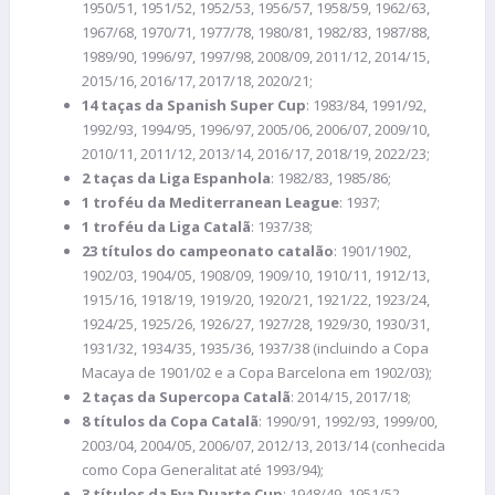
1950/51, 1951/52, 1952/53, 1956/57, 1958/59, 1962/63,
1967/68, 1970/71, 1977/78, 1980/81, 1982/83, 1987/88,
1989/90, 1996/97, 1997/98, 2008/09, 2011/12, 2014/15,
2015/16, 2016/17, 2017/18, 2020/21;
14 taças da Spanish Super Cup
: 1983/84, 1991/92,
1992/93, 1994/95, 1996/97, 2005/06, 2006/07, 2009/10,
2010/11, 2011/12, 2013/14, 2016/17, 2018/19, 2022/23;
2 taças da Liga Espanhola
: 1982/83, 1985/86;
1 troféu da Mediterranean League
: 1937;
1 troféu da Liga Catalã
: 1937/38;
23 títulos do campeonato catalão
: 1901/1902,
1902/03, 1904/05, 1908/09, 1909/10, 1910/11, 1912/13,
1915/16, 1918/19, 1919/20, 1920/21, 1921/22, 1923/24,
1924/25, 1925/26, 1926/27, 1927/28, 1929/30, 1930/31,
1931/32, 1934/35, 1935/36, 1937/38 (incluindo a Copa
Macaya de 1901/02 e a Copa Barcelona em 1902/03);
2 taças da Supercopa Catalã
: 2014/15, 2017/18;
8 títulos da Copa Catalã
: 1990/91, 1992/93, 1999/00,
2003/04, 2004/05, 2006/07, 2012/13, 2013/14 (conhecida
como Copa Generalitat até 1993/94);
3 títulos da Eva Duarte Cup
: 1948/49, 1951/52,