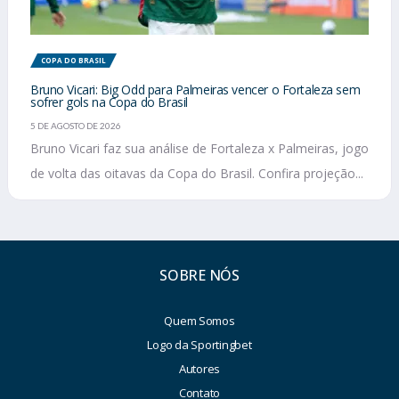
COPA DO BRASIL
Bruno Vicari: Big Odd para Palmeiras vencer o Fortaleza sem
sofrer gols na Copa do Brasil
5 DE AGOSTO DE 2026
Bruno Vicari faz sua análise de Fortaleza x Palmeiras, jogo
de volta das oitavas da Copa do Brasil. Confira projeção...
SOBRE NÓS
Quem Somos
Logo da Sportingbet
Autores
Contato