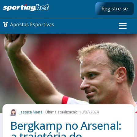
Registre-se
Apostas Esportivas
CONMEBOL LIBERTADORES
FUTEBOL NACIONAL
FUTEBOL INTERNACIONAL
COMO APOSTAR
Jessica Meira
Última atualização: 10/07/2024
MAIS ESPORTES
Bergkamp no Arsenal:
a trajetória do