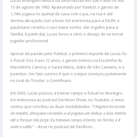
Lucas Rodrigues Moura da Silva nasceu em São Paulo no dia
13 de agosto de 1992. Apaixonado por futebol, o garoto de
1,74m jogava no quintal de casa com o pai, na rua e até
dormia abraçado com a bola. Em entrevista para a DAZN, o
paulistano revelou o seu maior sonho: dar orgulho para a
família. A partir daí, Lucas levou a sério o desejo de se tornar
jogador profissional.
Apesar da paixão pelo futebol, o primeiro esporte de Lucas foi
o futsal. Dos 6 aos 12 anos, o garoto treinou na Escolinha do
Marcelinho Carioca, o Santa Maria, clube de São Caetano, e o
Juventus. Um fato curioso é que o craque começou justamente
no rival do Tricolor: o Corinthians.
Em 2003, Lucas passou a treinar campo e futsal no Alvinegro.
Em entrevista ao podcast Denílson Show, no Youtube, o meia
contou que conciliou as duas modalidades:
“Chegava da escola
de manhã, almoçava correndo, e aí pegava um ônibus e dois metrôs
até o Parque São Jorge. Eu treinava campo à tarde, no Terrão, e à
noite o salão”
– disse no podcast de Denílson.