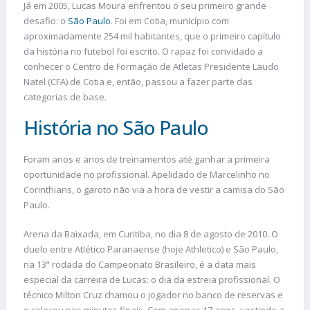
Já em 2005, Lucas Moura enfrentou o seu primeiro grande
desafio: o
São Paulo
. Foi em Cotia, município com
aproximadamente 254 mil habitantes, que o primeiro capítulo
da história no futebol foi escrito. O rapaz foi convidado a
conhecer o Centro de Formação de Atletas Presidente Laudo
Natel (CFA) de Cotia e, então, passou a fazer parte das
categorias de base.
História no São Paulo
Foram anos e anos de treinamentos até ganhar a primeira
oportunidade no profissional. Apelidado de Marcelinho no
Corinthians, o garoto não via a hora de vestir a camisa do São
Paulo.
Arena da Baixada, em Curitiba, no dia 8 de agosto de 2010. O
duelo entre Atlético Paranaense (hoje Athletico) e São Paulo,
na 13ª rodada do Campeonato Brasileiro, é a data mais
especial da carreira de Lucas: o dia da estreia profissional. O
técnico Milton Cruz chamou o jogador no banco de reservas e
o colocou nos minutos finais. Com apenas 17 anos, vestindo a