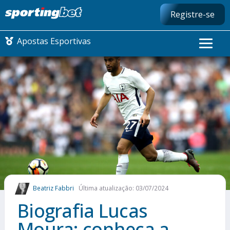
Registre-se
Apostas Esportivas
CONMEBOL LIBERTADORES
FUTEBOL NACIONAL
FUTEBOL INTERNACIONAL
COMO APOSTAR
Beatriz Fabbri
Última atualização: 03/07/2024
MAIS ESPORTES
Biografia Lucas
Moura: conheça a