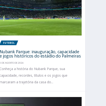
FUTEBOL
Nubank Parque: inauguração, capacidade
e jogos históricos do estádio do Palmeiras
5 DE AGOSTO DE 2026
Conheça a história do Nubank Parque, sua
capacidade, recordes, títulos e os jogos que
marcaram a trajetória da casa do...