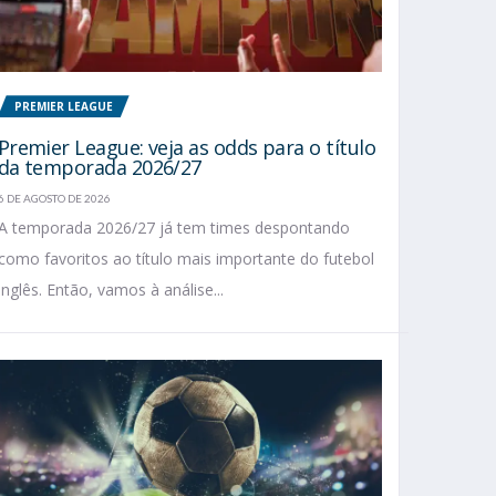
PREMIER LEAGUE
Premier League: veja as odds para o título
da temporada 2026/27
6 DE AGOSTO DE 2026
A temporada 2026/27 já tem times despontando
como favoritos ao título mais importante do futebol
inglês. Então, vamos à análise...