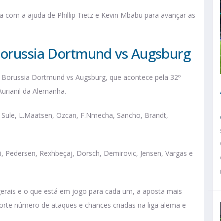
ta com a ajuda de Phillip Tietz e Kevin Mbabu para avançar as
 Borussia Dortmund vs Augsburg
o Borussia Dortmund vs Augsburg, que acontece pela 32º
Aurianil da Alemanha.
k, Sule, L.Maatsen, Ozcan, F.Nmecha, Sancho, Brandt,
Pedersen, Rexhbeçaj, Dorsch, Demirovic, Jensen, Vargas e
erais e o que está em jogo para cada um, a aposta mais
 forte número de ataques e chances criadas na liga alemã e