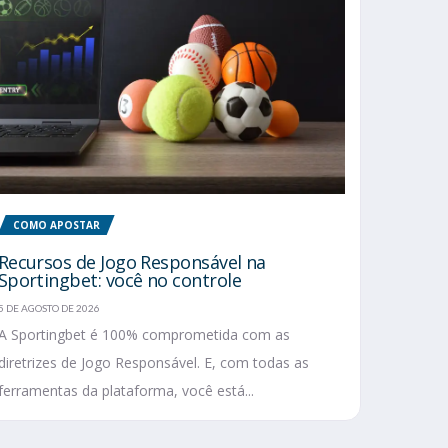
COMO APOSTAR
Recursos de Jogo Responsável na
Sportingbet: você no controle
5 DE AGOSTO DE 2026
A Sportingbet é 100% comprometida com as
diretrizes de Jogo Responsável. E, com todas as
ferramentas da plataforma, você está...