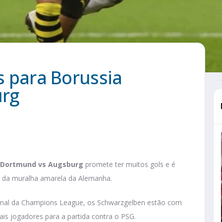
es para Borussia
urg
 Dortmund vs Augsburg
promete ter muitos gols e é
a da muralha amarela da Alemanha.
final da Champions League, os Schwarzgelben estão com
is jogadores para a partida contra o PSG.