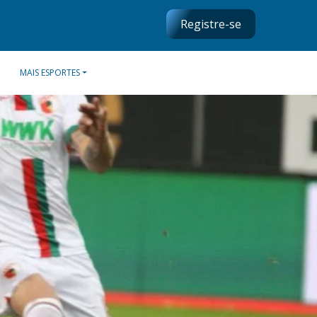
Registre-se
MAIS ESPORTES