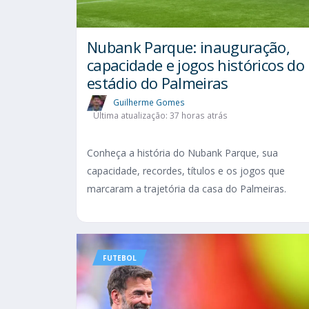
Nubank Parque: inauguração,
capacidade e jogos históricos do
estádio do Palmeiras
Guilherme Gomes
Última atualização: 37 horas atrás
Conheça a história do Nubank Parque, sua
capacidade, recordes, títulos e os jogos que
marcaram a trajetória da casa do Palmeiras.
FUTEBOL