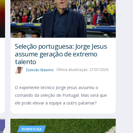
Seleção portuguesa: Jorge Jesus
assume geração de extremo
talento
Estevão Maximo
Última atualização: 27/07/2026
O experiente técnico Jorge Jesus assumiu o
comando da seleção de Portugal. Mas será que
ele pode elevar a equipe a outro patamar?
BUNDESLIGA