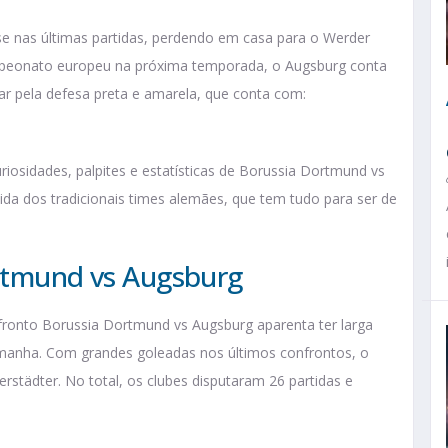
e nas últimas partidas, perdendo em casa para o Werder
peonato europeu na próxima temporada, o Augsburg conta
sar pela defesa preta e amarela, que conta com:
riosidades, palpites e estatísticas de Borussia Dortmund vs
tida dos tradicionais times alemães, que tem tudo para ser de
ortmund vs Augsburg
nfronto Borussia Dortmund vs Augsburg aparenta ter larga
emanha. Com grandes goleadas nos últimos confrontos, o
städter. No total, os clubes disputaram 26 partidas e