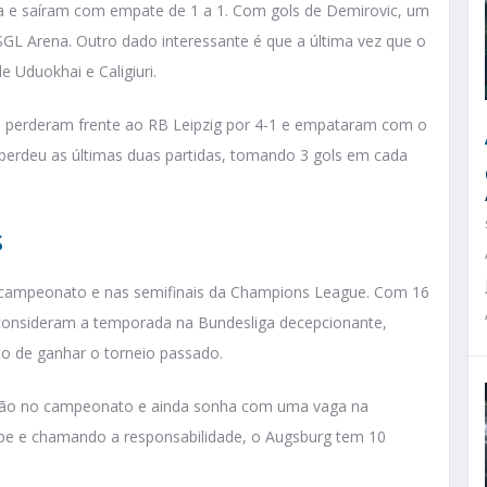
a e saíram com empate de 1 a 1. Com gols de Demirovic, um
SGL Arena. Outro dado interessante é que a última vez que o
e Uduokhai e Caligiuri.
 perderam frente ao RB Leipzig por 4-1 e empataram com o
e perdeu as últimas duas partidas, tomando 3 gols em cada
s
o campeonato e nas semifinais da Champions League. Com 16
s consideram a temporada na Bundesliga decepcionante,
to de ganhar o torneio passado.
osição no campeonato e ainda sonha com uma vaga na
pe e chamando a responsabilidade, o Augsburg tem 10