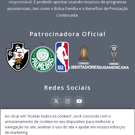
responsável
. É proibido apostar usando recursos de programas
assistenciais, tais como o Bolsa Família e o Benefício de Prestação
Continuada.
Patrocinadora Oficial
Redes Sociais
Ao clicar em “Aceitar todos os cookies”, você concorda com o
armazenamento de cookies no seu dispositivo para melhorar a
Este site é operado pela Ventmear Brasil LTDA (CNPJ 52.868.380/0001-84), com
navegação no site, analisar o uso do site e ajudar em nossos esforços
endereço na Avenida Brigadeiro Faria Lima, nº 4.055, 3º andar, Itaim Bibi, no
de marketing.
Município de São Paulo, Estado de São Paulo, CEP 04538-133, Brasil - empresa