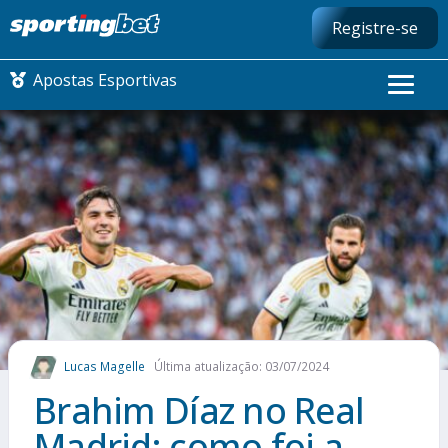
Registre-se
Apostas Esportivas
CONMEBOL LIBERTADORES
FUTEBOL NACIONAL
FUTEBOL INTERNACIONAL
COMO APOSTAR
Lucas Magelle
Última atualização: 03/07/2024
MAIS ESPORTES
Brahim Díaz no Real
Madrid: como foi a