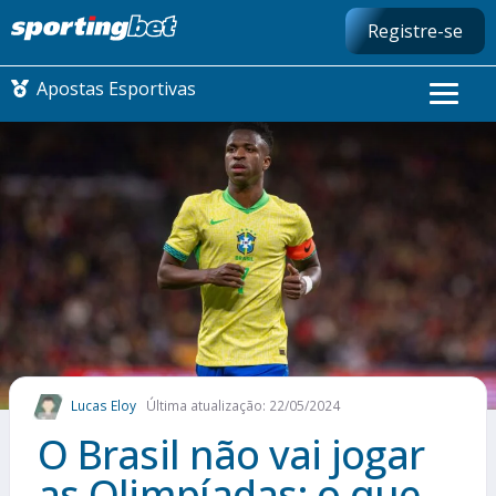
Registre-se
Apostas Esportivas
CONMEBOL LIBERTADORES
FUTEBOL NACIONAL
FUTEBOL INTERNACIONAL
COMO APOSTAR
Lucas Eloy
Última atualização: 22/05/2024
MAIS ESPORTES
O Brasil não vai jogar
as Olimpíadas: o que