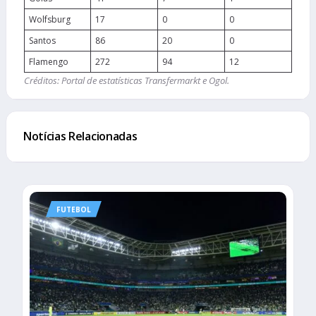
Wolfsburg
17
0
0
Santos
86
20
0
Flamengo
272
94
12
Créditos: Portal de estatísticas Transfermarkt e Ogol.
Notícias Relacionadas
FUTEBOL