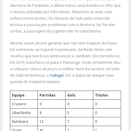
abertura do Paulistão, o atleta tomou uma bolada no olho que
o deixou afastado por três meses. Retornou ao time, mas
sofreu novas lesões. Foi deixado de lado pela comissão
técnica e passou por problemas com a diretoria. No fim das
contas, a passagem do jogador não foi satisfatória.
Mesmo assim, Bruno garante que não tem mágoas do Peixe.
Em entrevista ao Esporte Espetacular, da Rede Globo, ele
revelou que tem boas lembranças e, também, dos torcedores.
Em 2019, transferiu-se para o Flamengo, onde certamente deu
a volta por cima e alcançou a melhor fase da carreira. Ao lado
de Gabriel Barbosa, o
Gabigol
, fez a dupla de ataque mais
quente do futebol brasileiro.
Equipe
Partidas
Gols
Títulos
Cruzeiro
0
0
0
Uberlândia
8
5
0
Itumbiara
12
7
0
Goiás
41
7
1