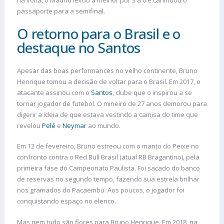
na volta, o Madrid levou a melhor por 3 a 0 e carimbou o
passaporte para a semifinal.
O retorno para o Brasil e o
destaque no Santos
Apesar das boas performances no velho continente, Bruno
Henrique tomou a decisão de voltar para o Brasil. Em 2017, o
atacante assinou com o
Santos
, clube que o inspirou a se
tornar jogador de futebol. O mineiro de 27 anos demorou para
digerir a ideia de que estava vestindo a camisa do time que
revelou
Pelé
e
Neymar
ao mundo.
Em 12 de fevereiro, Bruno estreou com o manto do Peixe no
confronto contra o Red Bull Brasil (atual RB Bragantino), pela
primeira fase do Campeonato Paulista. Foi sacado do banco
de reservas no segundo tempo, fazendo sua estrela brilhar
nos gramados do Pacaembu. Aos poucos, o jogador foi
conquistando espaço no elenco.
Mas nem tudo são flores para Bruno Henrique. Em 2018, na