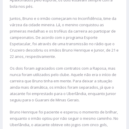
Apaixonados pelo esporte, os dois estavam sempre com a
bola nos pés.
Juntos, Bruno e o irmão começaram no Inconfidência, time da
várzea da cidade mineira. Lá, o menino conquistou as
primeiras medalhas e os troféus da carreira ao participar de
campeonatos. De acordo com o programa Esporte
Espetacular, foi através de uma transmissão no rádio que o
Cruzeiro descobriu os irmãos Bruno Henrique e Junior, de 21 e
22 anos, respectivamente.
Os dois foram agraciados com contratos com a Raposa, mas
nunca foram utilizados pelo clube. Aquele não era o início de
carreira que Bruno tinha em mente. Para deixar a situação
ainda mais dramática, os irmãos foram separados, já que o
atacante foi emprestado para o Uberlândia, enquanto Junior
seguiu para o Guarani de Minas Gerais.
Bruno Henrique foi paciente e esperou o momento de brilhar,
enquanto o irmão optou por não seguir o mesmo caminho. No
Uberlândia, o atacante obteve oito jogos com cinco gols,