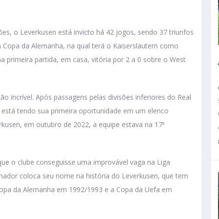
, o Leverkusen está invicto há 42 jogos, sendo 37 triunfos
a Copa da Alemanha, na qual terá o Kaiserslautern como
a primeira partida, em casa, vitória por 2 a 0 sobre o West
incrível. Após passagens pelas divisões inferiores do Real
l está tendo sua primeira oportunidade em um elenco
rkusen, em outubro de 2022, a equipe estava na 17ª
que o clube conseguisse uma improvável vaga na Liga
inador coloca seu nome na história do Leverkusen, que tem
 a Copa da Alemanha em 1992/1993 e a Copa da Uefa em