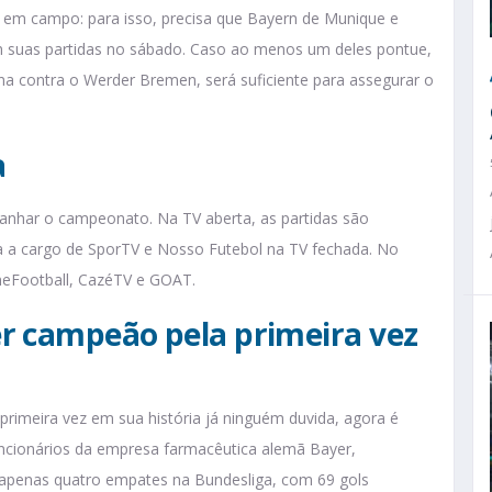
m campo: para isso, precisa que Bayern de Munique e
m suas partidas no sábado. Caso ao menos um deles pontue,
a contra o Werder Bremen, será suficiente para assegurar o
a
anhar o campeonato. Na TV aberta, as partidas são
ica a cargo de SporTV e Nosso Futebol na TV fechada. No
neFootball, CazéTV e GOAT.
r campeão pela primeira vez
imeira vez em sua história já ninguém duvida, agora é
uncionários da empresa farmacêutica alemã Bayer,
 e apenas quatro empates na Bundesliga, com 69 gols