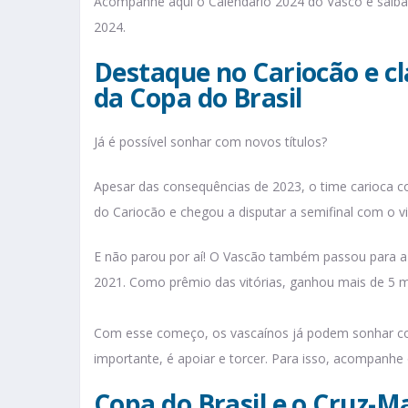
Acompanhe aqui o Calendário 2024 do Vasco e saib
2024.
Destaque no Cariocão e cla
da Copa do Brasil
Já é possível sonhar com novos títulos?
Apesar das consequências de 2023, o time carioca 
do Cariocão e chegou a disputar a semifinal com o
E não parou por aí! O Vascão também passou para a 
2021. Como prêmio das vitórias, ganhou mais de 5 mi
Com esse começo, os vascaínos já podem sonhar co
importante, é apoiar e torcer. Para isso, acompanhe
Copa do Brasil e o Cruz-M