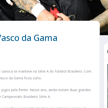
 Vasco da Gama
 carioca se manteve na Série A do Futebol Brasileiro. Com
asco da Gama ficou curto.
 jogos pela frente. Nesse ano, ainda restam duas grandes
e Campeonato Brasileiro Série A.