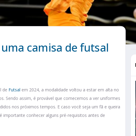
 uma camisa de futsal
l de
Futsal
em 2024, a modalidade voltou a estar em alta no
os. Sendo assim, é provável que comecemos a ver uniformes
didos nos próximos tempos. E caso você seja um fã e queira
e é importante conhecer alguns pré-requisitos antes de