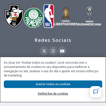
Redes Sociais
Ao clicar em “Aceitar todos os cookies”, você concorda com o
armazenamento de cookies no seu dispositivo para melhorar a
Este site é operado pela Ventmear Brasil LTDA (CNPJ 52.868.380/0001-84), com
navegação no site, analisar o uso do site e ajudar em nossos esforços
endereço na Avenida Brigadeiro Faria Lima, nº 4.055, 3º andar, Itaim Bibi, no
de marketing.
Município de São Paulo, Estado de São Paulo, CEP 04538-133, Brasil - empresa
autorizada a operar apostas de quota fixa em todo território nacional pela
Aceitar todos os cookies
Secretaria de Prêmios e Apostas do Ministério da Fazenda, conforme Portaria nº
247, de 07.02.2025, publicada no DOU em 11.2.2025.
Definições de cookies