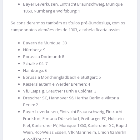
Bayer Leverkusen, Eintracht Braunschweig, Munique
1860, Nürnberg e Wolfsburg: 1
Se considerarmos também os títulos pré-Bundesliga, com os
campeonatos alemães desde 1903, a tabela ficaria assim:
Bayern de Munique: 33
Nürnberg: 9
Borussia Dortmund: 8
Schalke 04: 7
Hamburgo: 6
Borussia Mönchengladbach e Stuttgart: 5
Kaiserslautern e Werder Bremen: 4
VfB Leipzig, Greuther Fürth e Colônia: 3
Dresdner SC, Hannover 96, Hertha Berlin e Viktoria
Berlin: 2
Bayer Leverkusen, Eintracht Braunschweig, Eintracht
Frankfurt, Fortuna Düsseldorf, Freiburger FC, Holstein
Kiel, Karlsruher FV, Munique 1860, Karlsruher SC, Rapid
Wien, Rot-Weiss Essen, VfR Mannheim, Union 92 Berlin
e Wolfsburg: 1