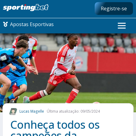
Registre-se
Apostas Esportivas
CONMEBOL LIBERTADORES
FUTEBOL NACIONAL
FUTEBOL INTERNACIONAL
COMO APOSTAR
Lucas Magelle
Última atualização: 09/05/2024
MAIS ESPORTES
Conheça todos os
campeões da