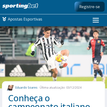
Registre-se
Apostas Esportivas
CONMEBOL LIBERTADORES
FUTEBOL NACIONAL
FUTEBOL INTERNACIONAL
COMO APOSTAR
Eduardo Soares
Última atualização: 03/12/2024
MAIS ESPORTES
Conheça o
campeonato italiano