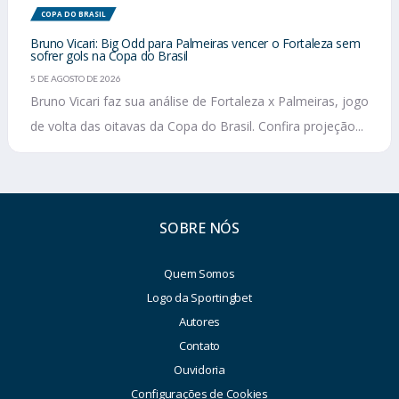
COPA DO BRASIL
Bruno Vicari: Big Odd para Palmeiras vencer o Fortaleza sem
sofrer gols na Copa do Brasil
5 DE AGOSTO DE 2026
Bruno Vicari faz sua análise de Fortaleza x Palmeiras, jogo
de volta das oitavas da Copa do Brasil. Confira projeção...
SOBRE NÓS
Quem Somos
Logo da Sportingbet
Autores
Contato
Ouvidoria
Configurações de Cookies