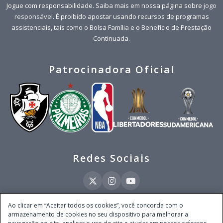
Jogue com responsabilidade. Saiba mais em nossa página sobre
jogo
responsável
. É proibido apostar usando recursos de programas
assistenciais, tais como o Bolsa Família e o Benefício de Prestação
Continuada.
Patrocinadora Oficial
Redes Sociais
Ao clicar em “Aceitar todos os cookies”, você concorda com o
armazenamento de cookies no seu dispositivo para melhorar a
Este site é operado pela Ventmear Brasil LTDA (CNPJ 52.868.380/0001-84), com