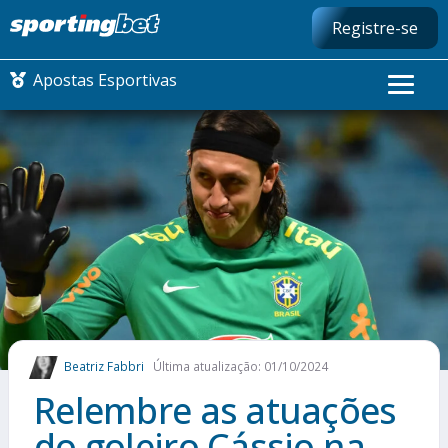
Registre-se
Apostas Esportivas
CONMEBOL LIBERTADORES
FUTEBOL NACIONAL
FUTEBOL INTERNACIONAL
COMO APOSTAR
Beatriz Fabbri
Última atualização: 01/10/2024
MAIS ESPORTES
Relembre as atuações
do goleiro Cássio na