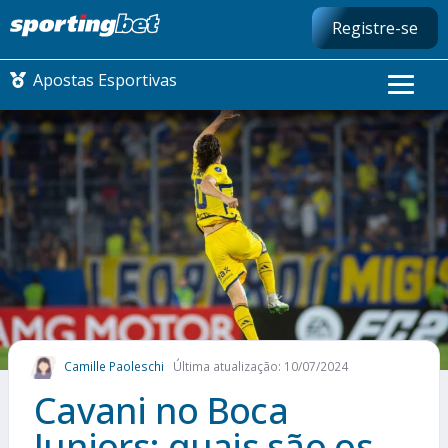
Registre-se
Apostas Esportivas
CONMEBOL LIBERTADORES
FUTEBOL NACIONAL
FUTEBOL INTERNACIONAL
COMO APOSTAR
Camille Paoleschi
Última atualização: 10/07/2024
MAIS ESPORTES
Cavani no Boca
Juniors: quais são os