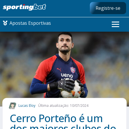
Registre-se
Apostas Esportivas
CONMEBOL LIBERTADORES
FUTEBOL NACIONAL
FUTEBOL INTERNACIONAL
COMO APOSTAR
Lucas Eloy
Última atualização: 10/07/2024
MAIS ESPORTES
Cerro Porteño é um
dos maiores clubes do