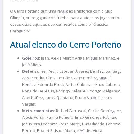
O Cerro Porteño tem uma rivalidade histórica com o Club
Olimpia, outro gigante do futebol paraguaio, e os jogos entre
essas duas equipes são conhecidos como o “Clássico
Paraguaio”.
Atual elenco do Cerro Porteño
Goleiros
: Jean, Alexis Martín Arias, Miguel Martínez, e
José Miers.
Defensores
: Pedro Esteban Álvarez Benítez, Santiago
Arzamendia, Christian Báez, Alan Benítez, Miguel
Benítez, Eduardo Brock, Victor Cabañas, Enzo Cabrera,
Ronaldo De Jesús, Rodrigo Delvalle, Rodrigo Melgarejo,
Alan Núñez, Lucas Quintana, Bruno Valdez, e Luis
Vargas.
Meio-campistas
: Rafael Carrascal, Cecilio Domínguez,
Alexis Adrián Fariña Romero, Enzo Giménez, Fabrizio
Jesús Jara Ledesma, Jorge Morel, Luis Olmedo, Fabrizio
Peralta, Robert Piris da Motta, e Wílder Viera.