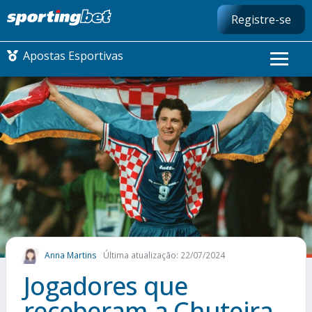
Registre-se
Apostas Esportivas
CONMEBOL LIBERTADORES
FUTEBOL NACIONAL
FUTEBOL INTERNACIONAL
COMO APOSTAR
Anna Martins
Última atualização: 22/07/2024
MAIS ESPORTES
Jogadores que
receberam a Chuteira