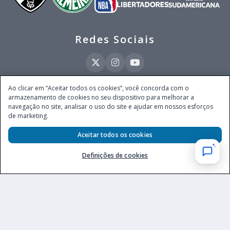
Redes Sociais
Ao clicar em “Aceitar todos os cookies”, você concorda com o
armazenamento de cookies no seu dispositivo para melhorar a
Este site é operado pela Ventmear Brasil LTDA (CNPJ 52.868.380/0001-84), com
navegação no site, analisar o uso do site e ajudar em nossos esforços
endereço na Avenida Brigadeiro Faria Lima, nº 4.055, 3º andar, Itaim Bibi, no
de marketing.
Município de São Paulo, Estado de São Paulo, CEP 04538-133, Brasil - empresa
autorizada a operar apostas de quota fixa em todo território nacional pela
Secretaria de Prêmios e Apostas do Ministério da Fazenda, conforme Portaria nº
Aceitar todos os cookies
247, de 07.02.2025, publicada no DOU em 11.2.2025.
Definições de cookies