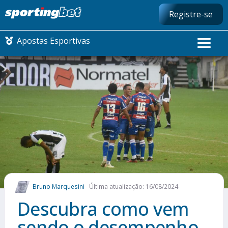
Registre-se
Apostas Esportivas
CONMEBOL LIBERTADORES
FUTEBOL NACIONAL
FUTEBOL INTERNACIONAL
COMO APOSTAR
Bruno Marquesini
Última atualização: 16/08/2024
MAIS ESPORTES
Descubra como vem
sendo o desempenho