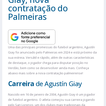
contratação do
Palmeiras
Uma das principais promessas do futebol argentino, Agustín
Giay foi anunciado pelo Palmeiras em 2024 e está próximo da
sua estreia. Versátil e rápido, além de outras características
de destaque, o jogador chega para disputar posição no
Verdão, bem como se desenvolver ainda mais. Conheça
abaixo mais sobre a nova contratação palmeirense!
Carreira
de Agustín Giay
Nascido em 16 de janeiro de 2004, Agustín Giay é um jogador
de futebol argentino. O atleta começou sua carreira jogando
pelo San Lorenzo, um dos clubes mais tradicionais da