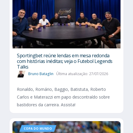
Sportingbet reúne lendas em mesa redonda
com histórias inéditas; veja o Futebol Legends
Talks
Bruno Bataglin
Última atualização: 27/07/2026
Ronaldo, Romário, Baggio, Batistuta, Roberto
Carlos e Materazzi em papo descontraído sobre
bastidores da carreira. Assista!
COPA DO MUNDO