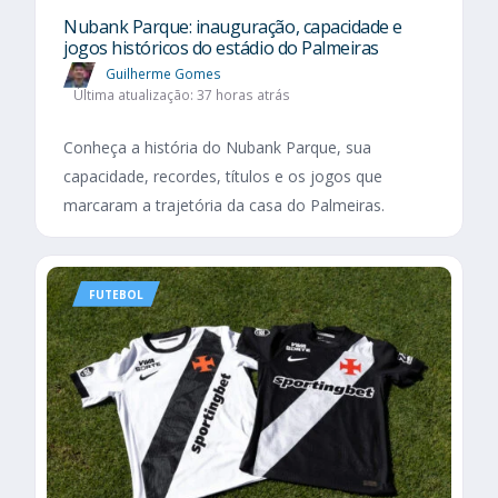
Nubank Parque: inauguração, capacidade e
jogos históricos do estádio do Palmeiras
Guilherme Gomes
Última atualização: 37 horas atrás
Conheça a história do Nubank Parque, sua
capacidade, recordes, títulos e os jogos que
marcaram a trajetória da casa do Palmeiras.
FUTEBOL