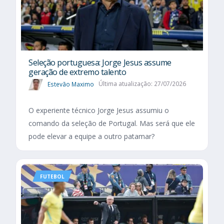
Seleção portuguesa: Jorge Jesus assume
geração de extremo talento
Estevão Maximo
Última atualização: 27/07/2026
O experiente técnico Jorge Jesus assumiu o
comando da seleção de Portugal. Mas será que ele
pode elevar a equipe a outro patamar?
FUTEBOL