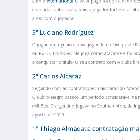
com o
Internacional
. O valor pago foi de 10,5 milhõ
uma boa contratação, pois o jogador foi bem-aceito 
anos com o jogador.
3° Luciano Rodríguez
O jogador uruguaio estava jogando no Liverpool-URU
ou R$ 67,4 milhões. Ele joga como atacante e foi p
a conquistar o título. O seu contrato com o clube bras
2° Carlos Alcaraz
Seguindo com as contratações mais caras do futebol
O Rubro-Negro passou um período considerável na 
milhões. O argentino jogava no Southampton, da Ing
agosto de 2029.
1° Thiago Almada: a contratação mai