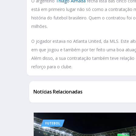
O argentino
Thiago Almada
fecha lista das cinco co
está em primeiro lugar não só como a contratação m
história do futebol brasileiro. Quem o contratou fo
milhões.
O jogador estava no Atlanta United, da MLS. Este 
em que jogou e também por ter feito uma boa atuaç
Além disso, a sua contratação também teve relação 
reforço para o clube.
Notícias Relacionadas
FUTEBOL