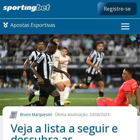
Registre-se
Apostas Esportivas
CONMEBOL LIBERTADORES
FUTEBOL NACIONAL
FUTEBOL INTERNACIONAL
COMO APOSTAR
Bruno Marquesini
Última atualização: 24/06/2024
MAIS ESPORTES
Veja a lista a seguir e
descubra as