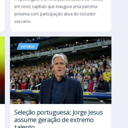
em novo capítulo que inaugura uma parceria
próxima com participação ativa do torcedor
vascaíno.
FUTEBOL
Seleção portuguesa: Jorge Jesus
assume geração de extremo
talento