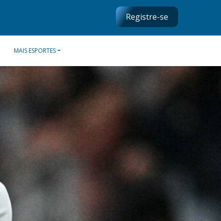
Registre-se
MAIS ESPORTES