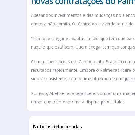
novas contratações do Palm
Apesar dos investimentos e das mudanças no elenc
embora não admita. O técnico do alviverde tem sido
“Tem que chegar e adaptar. Já falei que tem que bai
naquilo que está bem. Quem chega, tem que conquista
Com a Libertadores e o Campeonato Brasileiro em 
resultados rapidamente. Embora o Palmeiras lidere 
sido inconsistente, com o time atualmente em quarto
Por isso, Abel Ferreira terá que encontrar uma manei
quiser que o time retorne à disputa pelos títulos.
Notícias Relacionadas