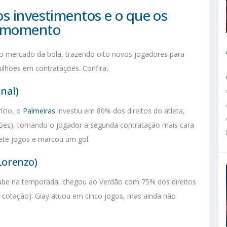
s investimentos e o que os
o momento
o mercado da bola, trazendo oito novos jogadores para
ilhões em contratações. Confira:
nal)
ício, o
Palmeiras
investiu em 80% dos direitos do atleta,
hões), tornando o jogador a segunda contratação mais cara
sete jogos e marcou um gol.
 Lorenzo)
clube na temporada, chegou ao Verdão com 75% dos direitos
l cotação). Giay atuou em cinco jogos, mas ainda não