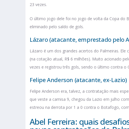
23 vezes.
O último jogo dele foi no jogo de volta da Copa do B
eliminado pelo saldo de gols.
Lázaro (atacante, emprestado pelo 
Lázaro é um dos grandes acertos do Palmeiras. Ele
(na cotação atual, R$ 6 milhões). Muito acionado pelo
vezes e registrou três gols, sendo o último contra o
Felipe Anderson (atacante, ex-Lazio)
Felipe Anderson era, talvez, a contratação mais esp
que veste a camisa 9, chegou da Lazio em julho c
estreou na derrota por 1 a 0 contra o Botafogo, com
Abel Ferreira: quais desafio