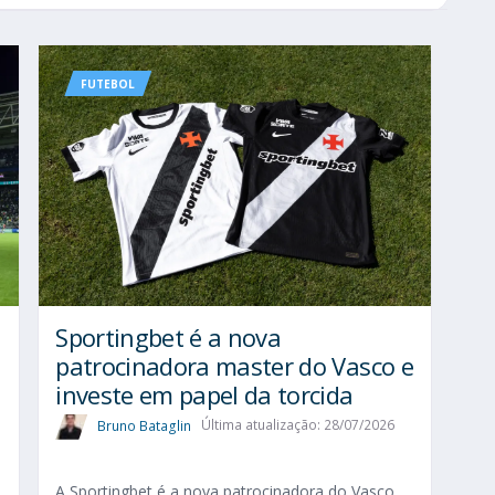
FUTEBOL
Sportingbet é a nova
patrocinadora master do Vasco e
investe em papel da torcida
Bruno Bataglin
Última atualização: 28/07/2026
A Sportingbet é a nova patrocinadora do Vasco,