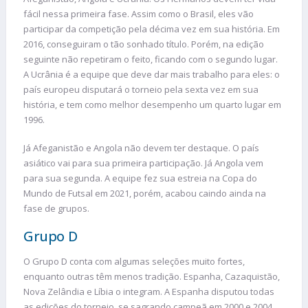
fácil nessa primeira fase. Assim como o Brasil, eles vão
participar da competição pela décima vez em sua história. Em
2016, conseguiram o tão sonhado título. Porém, na edição
seguinte não repetiram o feito, ficando com o segundo lugar.
A Ucrânia é a equipe que deve dar mais trabalho para eles: o
país europeu disputará o torneio pela sexta vez em sua
história, e tem como melhor desempenho um quarto lugar em
1996.
Já Afeganistão e Angola não devem ter destaque. O país
asiático vai para sua primeira participação. Já Angola vem
para sua segunda. A equipe fez sua estreia na Copa do
Mundo de Futsal em 2021, porém, acabou caindo ainda na
fase de grupos.
Grupo D
O Grupo D conta com algumas seleções muito fortes,
enquanto outras têm menos tradição. Espanha, Cazaquistão,
Nova Zelândia e Líbia o integram. A Espanha disputou todas
as edições do torneio, se sagrando campeã em 2000 e 2004.