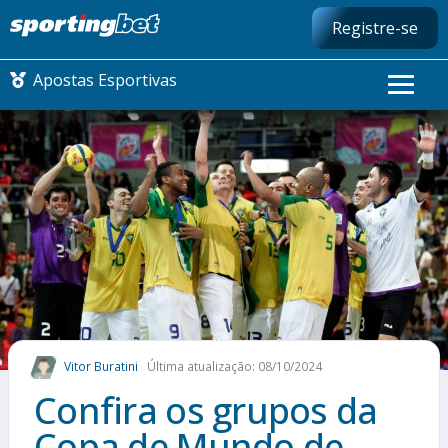
Registre-se
Apostas Esportivas
CONMEBOL LIBERTADORES
FUTEBOL NACIONAL
FUTEBOL INTERNACIONAL
COMO APOSTAR
Vitor Buratini
Última atualização: 08/10/2024
MAIS ESPORTES
Confira os grupos da
Copa de Mundo de