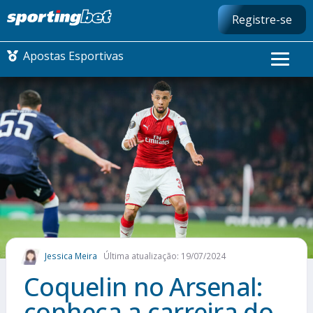
Registre-se
Apostas Esportivas
CONMEBOL LIBERTADORES
FUTEBOL NACIONAL
FUTEBOL INTERNACIONAL
COMO APOSTAR
Jessica Meira
Última atualização: 19/07/2024
MAIS ESPORTES
Coquelin no Arsenal:
conheça a carreira do