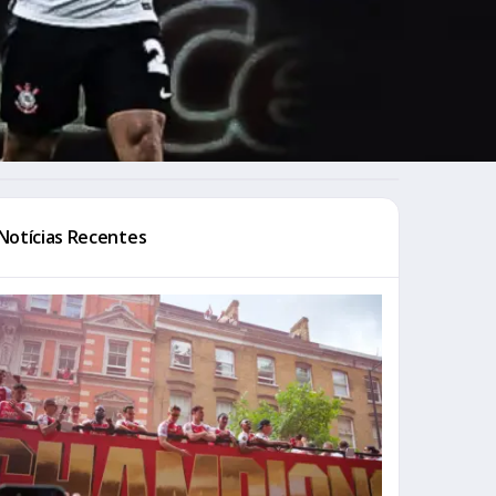
Notícias Recentes