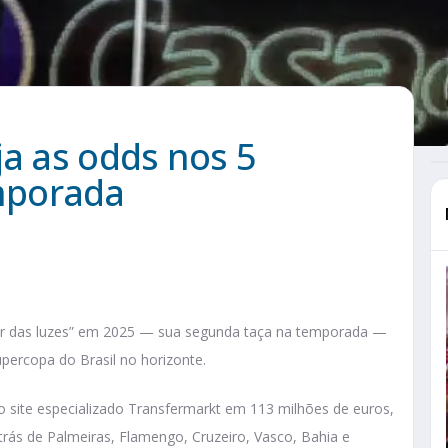
ja as odds nos 5
mporada
gar das luzes” em 2025 — sua segunda taça na temporada —
ercopa do Brasil no horizonte.
o site especializado Transfermarkt em 113 milhões de euros,
atrás de Palmeiras, Flamengo, Cruzeiro, Vasco, Bahia e