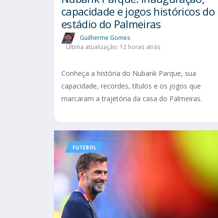
capacidade e jogos históricos do
estádio do Palmeiras
Guilherme Gomes
Última atualização: 12 horas atrás
Conheça a história do Nubank Parque, sua
capacidade, recordes, títulos e os jogos que
marcaram a trajetória da casa do Palmeiras.
FUTEBOL