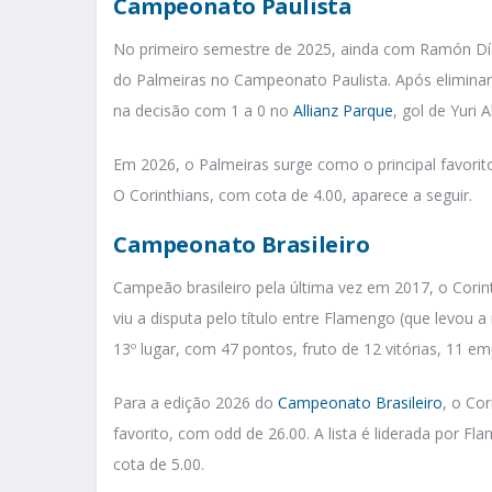
Campeonato Paulista
No primeiro semestre de 2025, ainda com Ramón Dí
do Palmeiras no Campeonato Paulista. Após elimina
na decisão com 1 a 0 no
Allianz Parque
, gol de Yuri 
Em 2026, o Palmeiras surge como o principal favorit
O Corinthians, com cota de 4.00, aparece a seguir.
Campeonato Brasileiro
Campeão brasileiro pela última vez em 2017, o Corin
viu a disputa pelo título entre Flamengo (que levou
13º lugar, com 47 pontos, fruto de 12 vitórias, 11 em
Para a edição 2026 do
Campeonato Brasileiro
, o Co
favorito, com odd de 26.00. A lista é liderada por 
cota de 5.00.