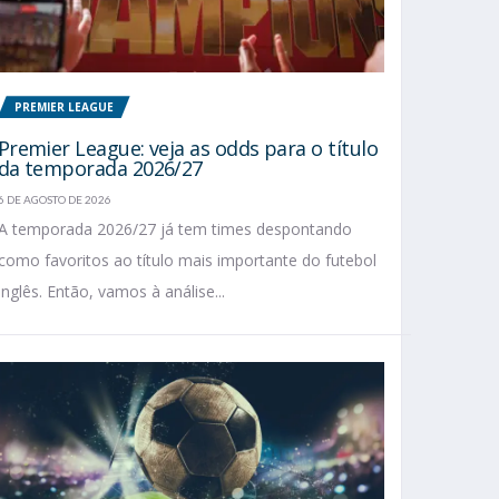
PREMIER LEAGUE
Premier League: veja as odds para o título
da temporada 2026/27
6 DE AGOSTO DE 2026
A temporada 2026/27 já tem times despontando
como favoritos ao título mais importante do futebol
inglês. Então, vamos à análise...