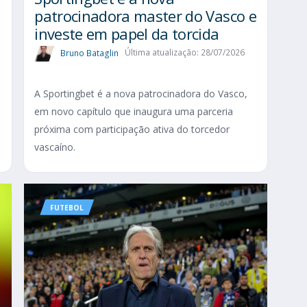
patrocinadora master do Vasco e
investe em papel da torcida
Bruno Bataglin
Última atualização: 28/07/2026
A Sportingbet é a nova patrocinadora do Vasco,
em novo capítulo que inaugura uma parceria
próxima com participação ativa do torcedor
vascaíno.
FUTEBOL