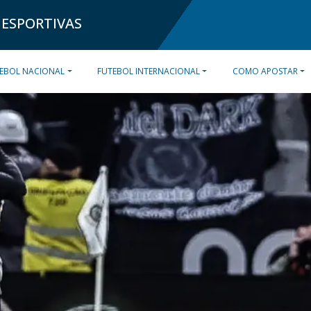
 ESPORTIVAS
EBOL NACIONAL
FUTEBOL INTERNACIONAL
COMO APOSTAR