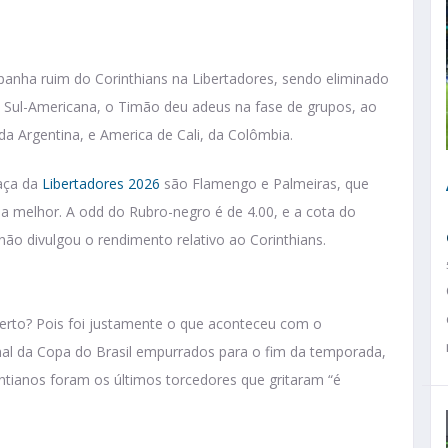
anha ruim do Corinthians na Libertadores, sendo eliminado
a Sul-Americana, o Timão deu adeus na fase de grupos, ao
da Argentina, e America de Cali, da Colômbia.
taça da
Libertadores 2026
são Flamengo e Palmeiras, que
 a melhor. A odd do Rubro-negro é de 4.00, e a cota do
não divulgou o rendimento relativo ao Corinthians.
erto? Pois foi justamente o que aconteceu com o
inal da Copa do Brasil empurrados para o fim da temporada,
ntianos foram os últimos torcedores que gritaram “é