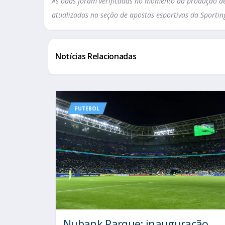
As odds foram verificadas no momento da produção des
atualizadas na seção de apostas esportivas da Sportin
Notícias Relacionadas
FUTEBOL
Nubank Parque: inauguração,