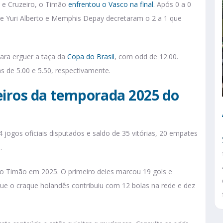
R e Cruzeiro, o Timão
enfrentou o Vasco na final
. Após 0 a 0
e Yuri Alberto e Memphis Depay decretaram o 2 a 1 que
para erguer a taça da
Copa do Brasil
, com odd de 12.00.
 de 5.00 e 5.50, respectivamente.
lheiros da temporada 2025 do
ogos oficiais disputados e saldo de 35 vitórias, 20 empates
.
o Timão em 2025. O primeiro deles marcou 19 gols e
 que o craque holandês contribuiu com 12 bolas na rede e dez