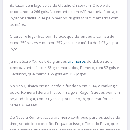
Baltazar vem logo atrás de Cláudio Chistóvam. O ídolo do
clube anotou 266 gols. No entanto, sem VAR naquela época, o
jogador admitiu que pelo menos 70 gols foram marcados com
as mãos.
O terceiro lugar fica com Teleco, que defendeu a camisa do
clube 250 vezes e marcou 257 gols; uma média de 1.03 gol por
jogo.
Já no século XXI, os três grandes
artilheiros
do clube são o
centroavante Jô, com 65 gols marcados, Romero, com 57 gols e
Dentinho, que marcou 55 gols em 187 jogos.
Na Neo Química Arena, estádio fundado em 2014, o ranking é
outro: Romero lidera a fila, com 32 gols; Róger Guedes vem em
segundo lugar, com 31 gols e, por último, Jô, que estufou as
redes 30 vezes.
De Neco a Romero, cada artilheiro contribuiu para os títulos do
time, sendo ídolo ou não. Enquanto isso, o Time do Povo, que
tem a torcida que não para, espera que a tradição de grandes