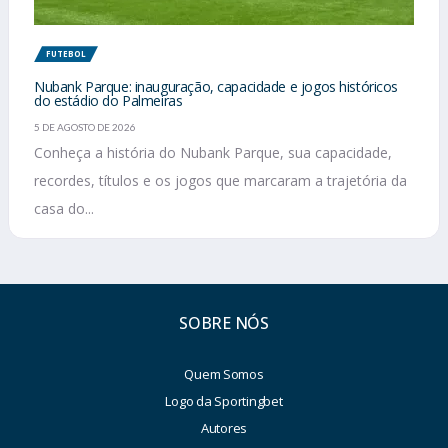
FUTEBOL
Nubank Parque: inauguração, capacidade e jogos históricos
do estádio do Palmeiras
5 DE AGOSTO DE 2026
Conheça a história do Nubank Parque, sua capacidade,
recordes, títulos e os jogos que marcaram a trajetória da
casa do...
SOBRE NÓS
Quem Somos
Logo da Sportingbet
Autores