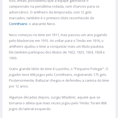
Isso, então, possibilitou que a equipe ganhasse o
campeonato na penúltima rodada, sem chances para os
adversários. O artilheiro da temporada, com 12 gols
marcados, também é o primeiro ídolo reconhecido do
Corinthians
: o atacante Neco.
Neco começou no time em 1911, mas passou um ano jogando
pelo Mackenzie em 1915. Ao voltar para o Timão em 1916, o
artilheiro ajudou o time a conquistar mais um título paulista.
Ele também participou dos títulos de 1922, 1923, 1924, 1928 e
1930.
Outro grande ídolo do time é Luizinho, o “Pequeno Polegar”. O
jogador teve 606 jogos pelo Corinthians, registrando 175 gols.
Posteriormente, Baltazar chegou e defendeu a camisa do time
por 12 anos.
Algumas décadas depois, surgiu Wladimir, aquele que se
tornaria o atleta que mais vezes jogou pelo Timão: foram 806
jogos do lateral-esquerdo.