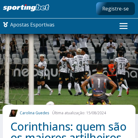
Registre-se
Apostas Esportivas
CONMEBOL LIBERTADORES
FUTEBOL NACIONAL
FUTEBOL INTERNACIONAL
COMO APOSTAR
Carolina Guedes
Última atualização: 15/08/2024
MAIS ESPORTES
Corinthians: quem são
os maiores artilheiros