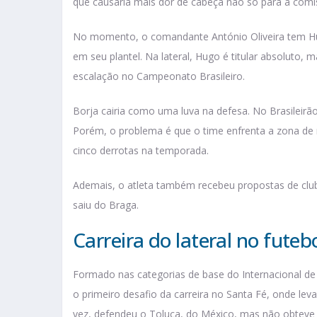
que causaria mais dor de cabeça não só para a com
No momento, o comandante António Oliveira tem Hu
em seu plantel. Na lateral, Hugo é titular absoluto,
escalação no Campeonato Brasileiro.
Borja cairia como uma luva na defesa. No Brasileirã
Porém, o problema é que o time enfrenta a zona de
cinco derrotas na temporada.
Ademais, o atleta também recebeu propostas de clu
saiu do Braga.
Carreira do lateral no futeb
Formado nas categorias de base do Internacional de 
o primeiro desafio da carreira no Santa Fé, onde le
vez, defendeu o Toluca, do México, mas não obteve