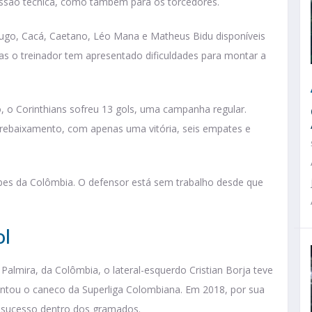
issão técnica, como também para os torcedores.
go, Cacá, Caetano, Léo Mana e Matheus Bidu disponíveis
 mas o treinador tem apresentado dificuldades para montar a
o, o Corinthians sofreu 13 gols, uma campanha regular.
 rebaixamento, com apenas uma vitória, seis empates e
bes da Colômbia. O defensor está sem trabalho desde que
ol
Palmira, da Colômbia, o lateral-esquerdo Cristian Borja teve
vantou o caneco da Superliga Colombiana. Em 2018, por sua
 sucesso dentro dos gramados.