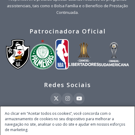
assistenciais, tais como o Bolsa Família e o Benefício de Prestação
Continuada.
Patrocinadora Oficial
Redes Sociais
Ao clicar em “Aceitar todos os cookies”, você concorda com o
armazenamento de cookies no seu dispositivo para melhorar a
Este site é operado pela Ventmear Brasil LTDA (CNPJ 52.868.380/0001-84), com
navegação no site, analisar o uso do site e ajudar em nossos esforços
endereço na Avenida Brigadeiro Faria Lima, nº 4.055, 3º andar, Itaim Bibi, no
de marketing.
Município de São Paulo, Estado de São Paulo, CEP 04538-133, Brasil - empresa