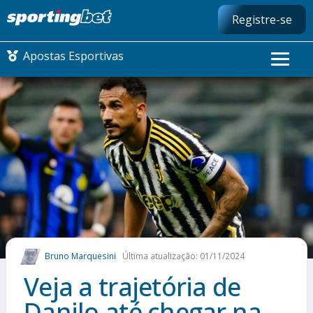
Registre-se
Apostas Esportivas
CONMEBOL LIBERTADORES
FUTEBOL NACIONAL
FUTEBOL INTERNACIONAL
COMO APOSTAR
Bruno Marquesini
Última atualização: 01/11/2024
MAIS ESPORTES
Veja a trajetória de
Danilo até chegar na