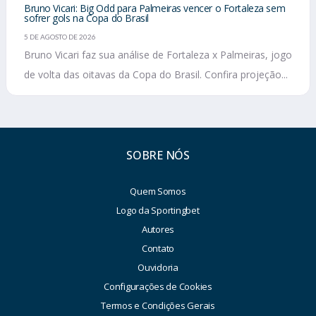
Bruno Vicari: Big Odd para Palmeiras vencer o Fortaleza sem
sofrer gols na Copa do Brasil
5 DE AGOSTO DE 2026
Bruno Vicari faz sua análise de Fortaleza x Palmeiras, jogo
de volta das oitavas da Copa do Brasil. Confira projeção...
SOBRE NÓS
Quem Somos
Logo da Sportingbet
Autores
Contato
Ouvidoria
Configurações de Cookies
Termos e Condições Gerais