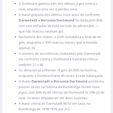
O Dortmund ganhou três dos últimos jogos contra o
rival, empatou uma vez e perdeu uma.
A maior goleada dos últimos nove anos do confronto
Darmstadt x Borussia
Dortmund
foi dada pelo BVB,
com seis enfiadas de bola na rede do adversário —
que não marcou nenhum gol.
Na história dos clubes, o DOR contabiliza o total de 64
gols, enquanto o SVD marcou menos que a metade:
apenas 30.
O número de assistências realizadas pelo Darmstadt
em confronto contra o Dortmund é bastante inferior
também: 21 x 46.
Os alviazuis já sofreram 76 gols do BVB na história,
enquanto o Dortmund teve 40 vezes a rede balançada.
O duelo
Darmstadt x Borussia Dortmund
aconteceu
poucas vezes na história da Bundesliga. Foram nove
jogos, com 56% (6) de vitórias do Dortmund vs 20% (2) do
rival. Os times empataram em duas ocasiões.
A maior vitória do Darmstadt 98 foi em casa, na
Bundesliga de 1978/1979, por 3×2.