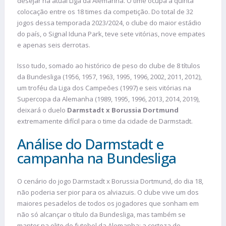
desejar na atual Liga da Alemanha. O time ocupa a quinta
colocação entre os 18 times da competição. Do total de 32
jogos dessa temporada 2023/2024, o clube do maior estádio
do país, o Signal Iduna Park, teve sete vitórias, nove empates
e apenas seis derrotas.
Isso tudo, somado ao histórico de peso do clube de 8 títulos
da Bundesliga (1956, 1957, 1963, 1995, 1996, 2002, 2011, 2012),
um troféu da Liga dos Campeões (1997) e seis vitórias na
Supercopa da Alemanha (1989, 1995, 1996, 2013, 2014, 2019),
deixará o duelo
Darmstadt x Borussia Dortmund
extremamente difícil para o time da cidade de Darmstadt.
Análise do Darmstadt e
campanha na Bundesliga
O cenário do jogo Darmstadt x Borussia Dortmund, do dia 18,
não poderia ser pior para os alviazuis. O clube vive um dos
maiores pesadelos de todos os jogadores que sonham em
não só alcançar o título da Bundesliga, mas também se
manter na elite do futebol da Alemanha: a certeza do