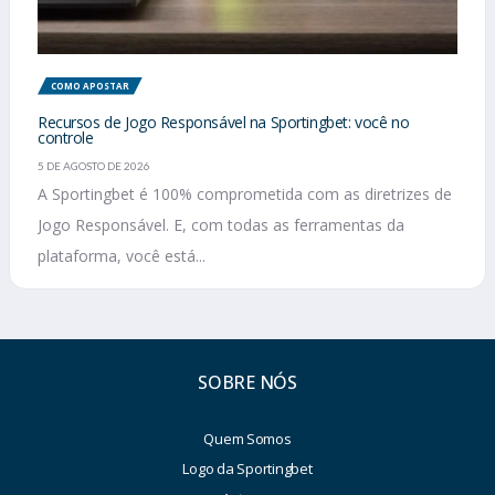
COMO APOSTAR
Recursos de Jogo Responsável na Sportingbet: você no
controle
5 DE AGOSTO DE 2026
A Sportingbet é 100% comprometida com as diretrizes de
Jogo Responsável. E, com todas as ferramentas da
plataforma, você está...
SOBRE NÓS
Quem Somos
Logo da Sportingbet