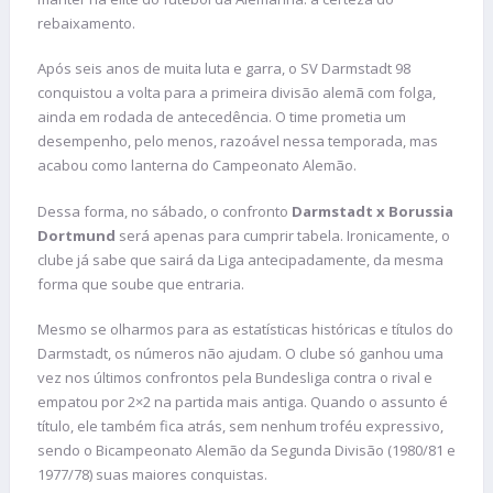
rebaixamento.
Após seis anos de muita luta e garra, o SV Darmstadt 98
conquistou a volta para a primeira divisão alemã com folga,
ainda em rodada de antecedência. O time prometia um
desempenho, pelo menos, razoável nessa temporada, mas
acabou como lanterna do Campeonato Alemão.
Dessa forma, no sábado, o confronto
Darmstadt x Borussia
Dortmund
será apenas para cumprir tabela. Ironicamente, o
clube já sabe que sairá da Liga antecipadamente, da mesma
forma que soube que entraria.
Mesmo se olharmos para as estatísticas históricas e títulos do
Darmstadt, os números não ajudam. O clube só ganhou uma
vez nos últimos confrontos pela Bundesliga contra o rival e
empatou por 2×2 na partida mais antiga. Quando o assunto é
título, ele também fica atrás, sem nenhum troféu expressivo,
sendo o Bicampeonato Alemão da Segunda Divisão (1980/81 e
1977/78) suas maiores conquistas.