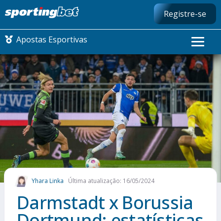
Registre-se
Apostas Esportivas
CONMEBOL LIBERTADORES
FUTEBOL NACIONAL
FUTEBOL INTERNACIONAL
COMO APOSTAR
Yhara Linka
Última atualização: 16/05/2024
MAIS ESPORTES
Darmstadt x Borussia
Dortmund: estatísticas