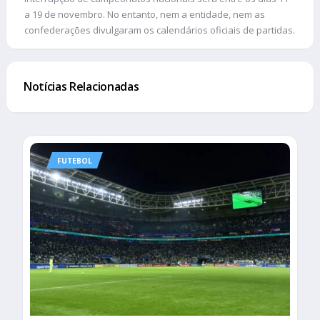
a 19 de novembro. No entanto, nem a entidade, nem as
confederações divulgaram os calendários oficiais de partidas.
Notícias Relacionadas
FUTEBOL