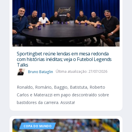
Sportingbet reúne lendas em mesa redonda
com histórias inéditas; veja o Futebol Legends
Talks
Bruno Bataglin
Última atualização: 27/07/2026
Ronaldo, Romário, Baggio, Batistuta, Roberto
Carlos e Materazzi em papo descontraído sobre
bastidores da carreira. Assista!
COPA DO MUNDO