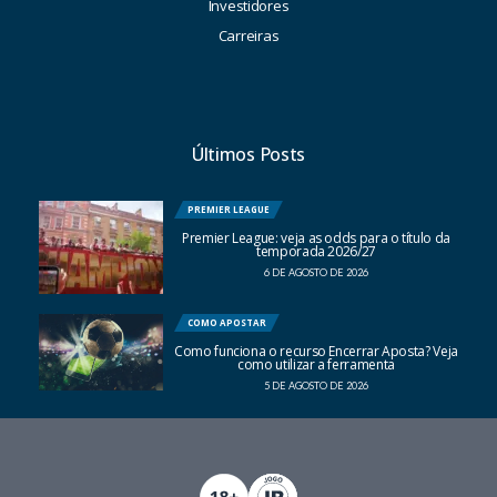
Investidores
Carreiras
Últimos Posts
PREMIER LEAGUE
Premier League: veja as odds para o título da
temporada 2026/27
6 DE AGOSTO DE 2026
COMO APOSTAR
Como funciona o recurso Encerrar Aposta? Veja
como utilizar a ferramenta
5 DE AGOSTO DE 2026