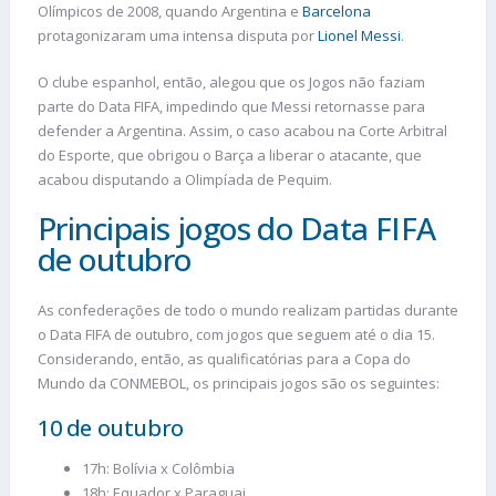
Olímpicos de 2008, quando Argentina e
Barcelona
protagonizaram uma intensa disputa por
Lionel Messi
.
O clube espanhol, então, alegou que os Jogos não faziam
parte do Data FIFA, impedindo que Messi retornasse para
defender a Argentina. Assim, o caso acabou na Corte Arbitral
do Esporte, que obrigou o Barça a liberar o atacante, que
acabou disputando a Olimpíada de Pequim.
Principais jogos do Data FIFA
de outubro
As confederações de todo o mundo realizam partidas durante
o Data FIFA de outubro, com jogos que seguem até o dia 15.
Considerando, então, as qualificatórias para a Copa do
Mundo da CONMEBOL, os principais jogos são os seguintes:
10 de outubro
17h: Bolívia x Colômbia
18h: Equador x Paraguai