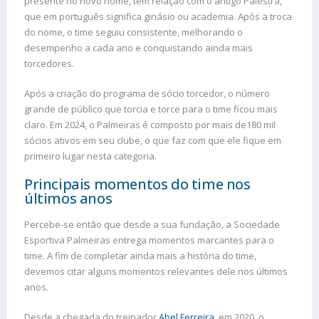
presente no novo nome, tem relação com o antigo Palestra,
que em português significa ginásio ou academia. Após a troca
do nome, o time seguiu consistente, melhorando o
desempenho a cada ano e conquistando ainda mais
torcedores.
Após a criação do programa de sócio torcedor, o número
grande de público que torcia e torce para o time ficou mais
claro. Em 2024, o Palmeiras é composto por mais de180 mil
sócios ativos em seu clube, o que faz com que ele fique em
primeiro lugar nesta categoria.
Principais momentos do time nos
últimos anos
Percebe-se então que desde a sua fundação, a Sociedade
Esportiva Palmeiras entrega momentos marcantes para o
time. A fim de completar ainda mais a história do time,
devemos citar alguns momentos relevantes dele nos últimos
anos.
Desde a chegada do treinador
Abel Ferreira
, em 2020, o