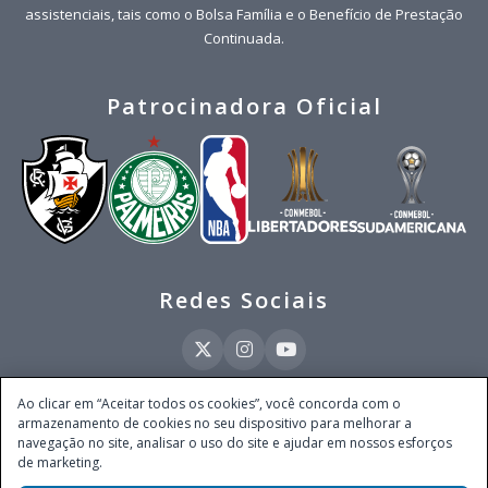
assistenciais, tais como o Bolsa Família e o Benefício de Prestação
Continuada.
Patrocinadora Oficial
Redes Sociais
Ao clicar em “Aceitar todos os cookies”, você concorda com o
armazenamento de cookies no seu dispositivo para melhorar a
Este site é operado pela Ventmear Brasil LTDA (CNPJ 52.868.380/0001-84), com
navegação no site, analisar o uso do site e ajudar em nossos esforços
endereço na Avenida Brigadeiro Faria Lima, nº 4.055, 3º andar, Itaim Bibi, no
de marketing.
Município de São Paulo, Estado de São Paulo, CEP 04538-133, Brasil - empresa
autorizada a operar apostas de quota fixa em todo território nacional pela