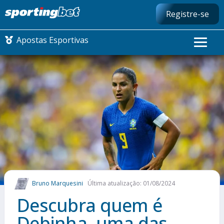
Registre-se
Apostas Esportivas
CONMEBOL LIBERTADORES
FUTEBOL NACIONAL
FUTEBOL INTERNACIONAL
COMO APOSTAR
Bruno Marquesini
Última atualização: 01/08/2024
MAIS ESPORTES
Descubra quem é
Debinha, uma das