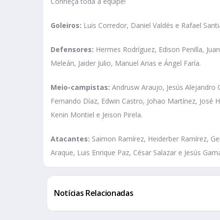
Conheça toda a equipe!
Goleiros:
Luis Corredor, Daniel Valdés e Rafael Sant
Defensores:
Hermes Rodríguez, Edison Penilla, Juan
Meleán, Jaider Julio, Manuel Arias e Ángel Faría.
Meio-campistas:
Andrusw Araujo, Jesús Alejandro Q
Fernando Díaz, Edwin Castro, Johao Martínez, José H
Kenin Montiel e Jeison Pirela.
Atacantes:
Saimon Ramírez, Heiderber Ramírez, Ger
Araque, Luis Enrique Paz, César Salazar e Jesús Gama
Notícias Relacionadas