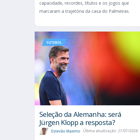
capacidade, recordes, títulos e os jogos que
marcaram a trajetória da casa do Palmeiras.
FUTEBOL
Seleção da Alemanha: será
Jürgen Klopp a resposta?
Estevão Maximo
Última atualização: 27/07/2026