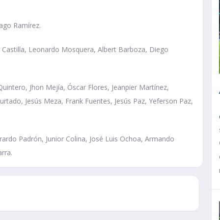
iago Ramírez.
 Castilla, Leonardo Mosquera, Albert Barboza, Diego
uintero, Jhon Mejía, Óscar Flores, Jeanpier Martínez,
urtado, Jesús Meza, Frank Fuentes, Jesús Paz, Yeferson Paz,
ardo Padrón, Junior Colina, José Luis Ochoa, Armando
rra.