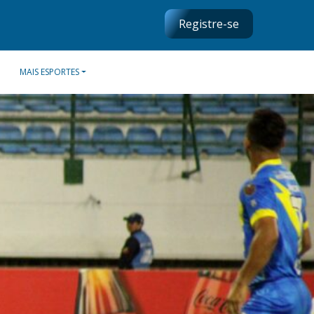
Registre-se
MAIS ESPORTES