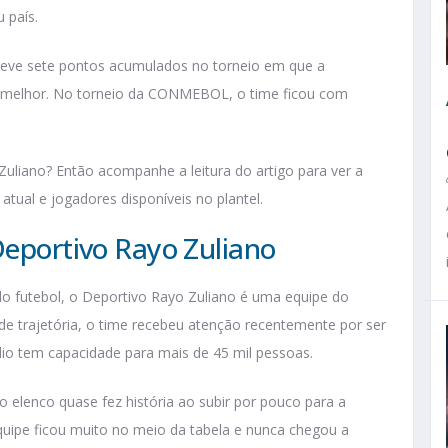
 país.
 teve sete pontos acumulados no torneio em que a
iu melhor. No torneio da CONMEBOL, o time ficou com
Zuliano? Então acompanhe a leitura do artigo para ver a
tual e jogadores disponíveis no plantel.
Deportivo Rayo Zuliano
do futebol, o Deportivo Rayo Zuliano é uma equipe do
de trajetória, o time recebeu atenção recentemente por ser
dio tem capacidade para mais de 45 mil pessoas.
 o elenco quase fez história ao subir por pouco para a
uipe ficou muito no meio da tabela e nunca chegou a