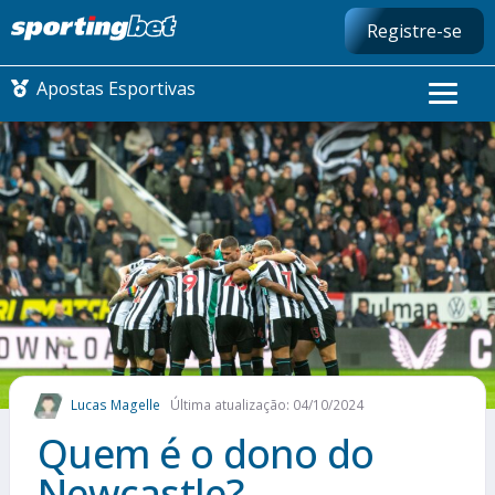
Registre-se
Apostas Esportivas
CONMEBOL LIBERTADORES
FUTEBOL NACIONAL
FUTEBOL INTERNACIONAL
COMO APOSTAR
Lucas Magelle
Última atualização: 04/10/2024
MAIS ESPORTES
Quem é o dono do
Newcastle?