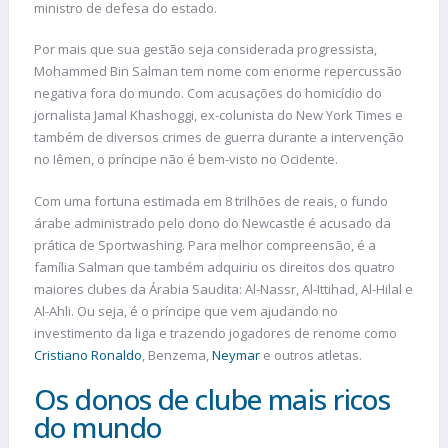
ministro de defesa do estado.
Por mais que sua gestão seja considerada progressista,
Mohammed Bin Salman tem nome com enorme repercussão
negativa fora do mundo. Com acusações do homicídio do
jornalista Jamal Khashoggi, ex-colunista do New York Times e
também de diversos crimes de guerra durante a intervenção
no Iêmen, o príncipe não é bem-visto no Ocidente.
Com uma fortuna estimada em 8 trilhões de reais, o fundo
árabe administrado pelo dono do Newcastle é acusado da
prática de Sportwashing. Para melhor compreensão, é a
família Salman que também adquiriu os direitos dos quatro
maiores clubes da Árabia Saudita: Al-Nassr, Al-Ittihad, Al-Hilal e
Al-Ahli. Ou seja, é o príncipe que vem ajudando no
investimento da liga e trazendo jogadores de renome como
Cristiano Ronaldo
, Benzema,
Neymar
e outros atletas.
Os donos de clube mais ricos
do mundo