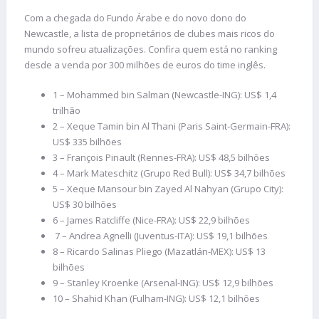
Com a chegada do Fundo Árabe e do novo dono do
Newcastle, a lista de proprietários de clubes mais ricos do
mundo sofreu atualizações. Confira quem está no ranking
desde a venda por 300 milhões de euros do time inglês.
1 – Mohammed bin Salman (Newcastle-ING): US$ 1,4
trilhão
2 – Xeque Tamin bin Al Thani (Paris Saint-Germain-FRA):
US$ 335 bilhões
3 – François Pinault (Rennes-FRA): US$ 48,5 bilhões
4 – Mark Mateschitz (Grupo Red Bull): US$ 34,7 bilhões
5 – Xeque Mansour bin Zayed Al Nahyan (Grupo City):
US$ 30 bilhões
6 – James Ratcliffe (Nice-FRA): US$ 22,9 bilhões
7 – Andrea Agnelli (Juventus-ITA): US$ 19,1 bilhões
8 – Ricardo Salinas Pliego (Mazatlán-MEX): US$ 13
bilhões
9 – Stanley Kroenke (Arsenal-ING): US$ 12,9 bilhões
10 – Shahid Khan (Fulham-ING): US$ 12,1 bilhões