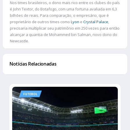
Nos times brasileiros, o dono mais rico entre os clubes do país
é John Textor, do Botafogo, com uma fortuna avaliada em 6,3
bilhões de reais. Para comparação, o empresário, que é
proprietário de outros times como
Lyon
e
Crystal Palace
,
precisaria multiplicar seu patrimônio em 250 vezes para então
alcançar a quantia de Mohammed bin Salman, novo dono do
Newcastle.
Notícias Relacionadas
FUTEBOL