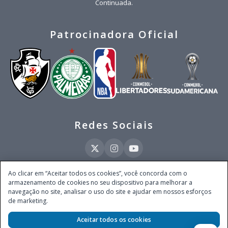
Continuada.
Patrocinadora Oficial
Redes Sociais
Ao clicar em “Aceitar todos os cookies”, você concorda com o
armazenamento de cookies no seu dispositivo para melhorar a
Este site é operado pela Ventmear Brasil LTDA (CNPJ 52.868.380/0001-84), com
navegação no site, analisar o uso do site e ajudar em nossos esforços
endereço na Avenida Brigadeiro Faria Lima, nº 4.055, 3º andar, Itaim Bibi, no
de marketing.
Município de São Paulo, Estado de São Paulo, CEP 04538-133, Brasil - empresa
autorizada a operar apostas de quota fixa em todo território nacional pela
Aceitar todos os cookies
Secretaria de Prêmios e Apostas do Ministério da Fazenda, conforme Portaria nº