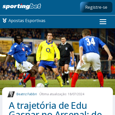
Registre-se
Apostas Esportivas
CONMEBOL LIBERTADORES
FUTEBOL NACIONAL
FUTEBOL INTERNACIONAL
COMO APOSTAR
Beatriz Fabbri
Última atualização: 18/07/2024
MAIS ESPORTES
A trajetória de Edu
Gaspar no Arsenal: de