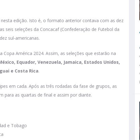
sta edição. Isto é, o formato anterior contava com as dez
s seis seleções da Concacaf (Confederação de Futebol da
 dez sul-americanas.
da Copa América 2024. Assim, as seleções que estarão na
 México, Equador, Venezuela, Jamaica, Estados Unidos,
aguai e Costa Rica
.
uipes em cada. Após as três rodadas da fase de grupos, as
m para as quartas de final e assim por diante.
idad e Tobago
ca