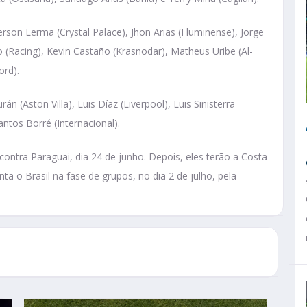
erson Lerma (Crystal Palace), Jhon Arias (Fluminense), Jorge
(Racing), Kevin Castaño (Krasnodar), Matheus Uribe (Al-
ord).
n (Aston Villa), Luis Díaz (Liverpool), Luis Sinisterra
ntos Borré (Internacional).
ontra Paraguai, dia 24 de junho. Depois, eles terão a Costa
nta o Brasil na fase de grupos, no dia 2 de julho, pela