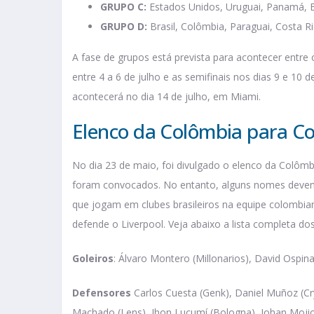
GRUPO C:
Estados Unidos, Uruguai, Panamá, B
GRUPO D:
Brasil, Colômbia, Paraguai, Costa 
A fase de grupos está prevista para acontecer entre o
entre 4 a 6 de julho e as semifinais nos dias 9 e 10 d
acontecerá no dia 14 de julho, em Miami.
Elenco da Colômbia para C
No dia 23 de maio, foi divulgado o elenco da Colômb
foram convocados. No entanto, alguns nomes devem s
que jogam em clubes brasileiros na equipe colombiana
defende o Liverpool. Veja abaixo a lista completa d
Goleiros
: Álvaro Montero (Millonarios), David Ospina
Defensores
Carlos Cuesta (Genk), Daniel Muñoz (Cry
Machado (Lens), Jhon Lucumí (Bologna), Johan Mojica 