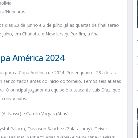
olívia
Rica/Honduras
s dias 20 de junho e 2 de julho. Já as quartas de final serão
e julho, em Charlotte e New Jersey. Por fim, a final
opa América 2024
ia para a Copa América de 2024. Por enquanto, 28 atletas
er cortados antes do início do torneio. Temos seis atletas
. O principal jogador da equipe é o atacante Luis Díaz, que
os convocados:
 (Al-Nassr) e Camilo Vargas (Atlas).
stal Palace), Davinson Sánchez (Galatasaray), Deiver
(Osasuna), Santiago Arias (Bahia) e Yerry Mina (Cagliari).