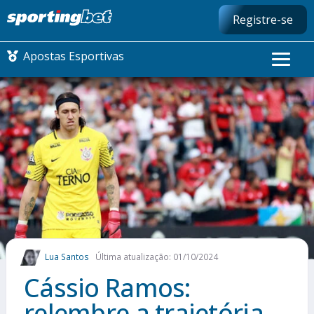
Registre-se
Apostas Esportivas
CONMEBOL LIBERTADORES
FUTEBOL NACIONAL
FUTEBOL INTERNACIONAL
COMO APOSTAR
Lua Santos
Última atualização: 01/10/2024
MAIS ESPORTES
Cássio Ramos:
relembre a trajetória