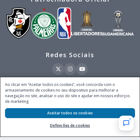
Redes Sociais
Ao clicar em “Aceitar todos os cookies”, você concorda com o
armazenamento de cookies no seu dispositivo para melhorar a
Este site é operado pela Ventmear Brasil LTDA (CNPJ 52.868.380/0001-84), com
navegação no site, analisar o uso do site e ajudar em nossos esforços
endereço na Avenida Brigadeiro Faria Lima, nº 4.055, 3º andar, Itaim Bibi, no
de marketing.
Município de São Paulo, Estado de São Paulo, CEP 04538-133, Brasil - empresa
autorizada a operar apostas de quota fixa em todo território nacional pela
Secretaria de Prêmios e Apostas do Ministério da Fazenda, conforme Portaria nº
Aceitar todos os cookies
247, de 07.02.2025, publicada no DOU em 11.2.2025.
Definições de cookies