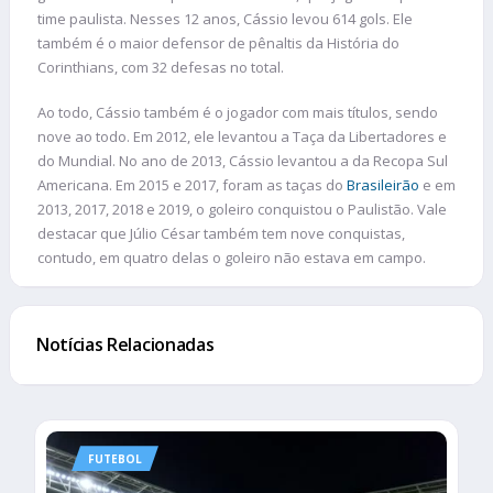
time paulista. Nesses 12 anos, Cássio levou 614 gols. Ele
também é o maior defensor de pênaltis da História do
Corinthians, com 32 defesas no total.
Ao todo, Cássio também é o jogador com mais títulos, sendo
nove ao todo. Em 2012, ele levantou a Taça da Libertadores e
do Mundial. No ano de 2013, Cássio levantou a da Recopa Sul
Americana. Em 2015 e 2017, foram as taças do
Brasileirão
e em
2013, 2017, 2018 e 2019, o goleiro conquistou o Paulistão. Vale
destacar que Júlio César também tem nove conquistas,
contudo, em quatro delas o goleiro não estava em campo.
Notícias Relacionadas
FUTEBOL