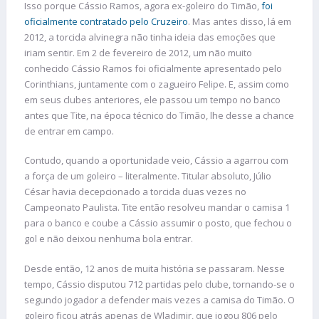
Isso porque Cássio Ramos, agora ex-goleiro do Timão,
foi
oficialmente contratado pelo Cruzeiro
. Mas antes disso, lá em
2012, a torcida alvinegra não tinha ideia das emoções que
iriam sentir. Em 2 de fevereiro de 2012, um não muito
conhecido Cássio Ramos foi oficialmente apresentado pelo
Corinthians, juntamente com o zagueiro Felipe. E, assim como
em seus clubes anteriores, ele passou um tempo no banco
antes que Tite, na época técnico do Timão, lhe desse a chance
de entrar em campo.
Contudo, quando a oportunidade veio, Cássio a agarrou com
a força de um goleiro – literalmente. Titular absoluto, Júlio
César havia decepcionado a torcida duas vezes no
Campeonato Paulista. Tite então resolveu mandar o camisa 1
para o banco e coube a Cássio assumir o posto, que fechou o
gol e não deixou nenhuma bola entrar.
Desde então, 12 anos de muita história se passaram. Nesse
tempo, Cássio disputou 712 partidas pelo clube, tornando-se o
segundo jogador a defender mais vezes a camisa do Timão. O
goleiro ficou atrás apenas de Wladimir, que jogou 806 pelo