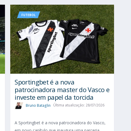
FUTEBOL
Sportingbet é a nova
patrocinadora master do Vasco e
investe em papel da torcida
Bruno Bataglin
Última atualização: 28/07/2026
A Sportingbet é a nova patrocinadora do Vasco,
em novo capítulo que inaugura uma parceria