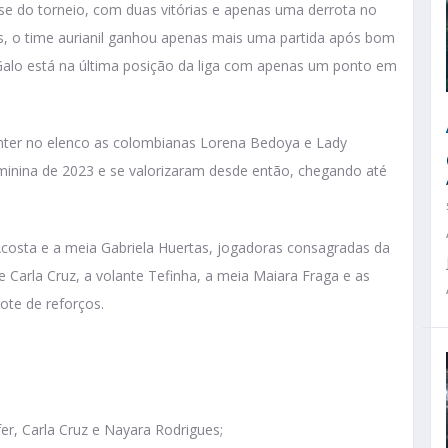
e do torneio, com duas vitórias e apenas uma derrota no
es, o time aurianil ganhou apenas mais uma partida após bom
o Galo está na última posição da liga com apenas um ponto em
manter no elenco as colombianas Lorena Bedoya e Lady
minina de 2023 e se valorizaram desde então, chegando até
 Acosta e a meia Gabriela Huertas, jogadoras consagradas da
 Carla Cruz, a volante Tefinha, a meia Maiara Fraga e as
ote de reforços.
.
fer, Carla Cruz e Nayara Rodrigues;