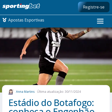
Registre-se
Apostas Esportivas
CONMEBOL LIBERTADORES
FUTEBOL NACIONAL
FUTEBOL INTERNACIONAL
COMO APOSTAR
Anna Martins
Última atualização: 30/11/2024
MAIS ESPORTES
Estádio do Botafogo:
conheça o Engenhão,