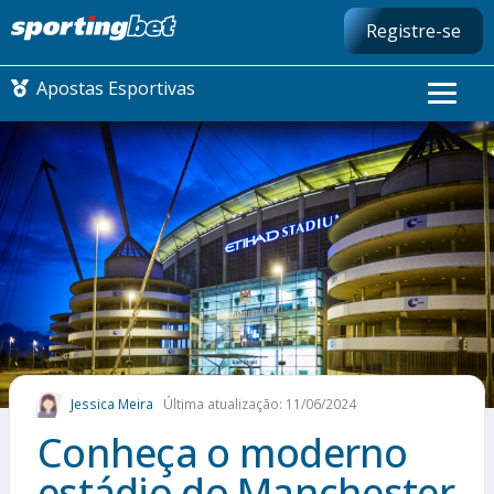
Registre-se
Apostas Esportivas
CONMEBOL LIBERTADORES
FUTEBOL NACIONAL
FUTEBOL INTERNACIONAL
COMO APOSTAR
Jessica Meira
Última atualização: 11/06/2024
MAIS ESPORTES
Conheça o moderno
estádio do Manchester