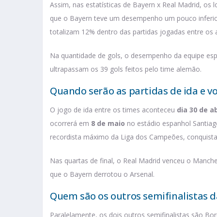
Assim, nas estatísticas de Bayern x Real Madrid, os
que o Bayern teve um desempenho um pouco inferio
totalizam 12% dentro das partidas jogadas entre os 
Na quantidade de gols, o desempenho da equipe es
ultrapassam os 39 gols feitos pelo time alemão.
Quando serão as partidas de ida e vo
O jogo de ida entre os times aconteceu
dia 30 de a
ocorrerá em
8 de maio
no estádio espanhol Santiago
recordista máximo da Liga dos Campeões, conquistan
Nas quartas de final, o Real Madrid venceu o Manc
que o Bayern derrotou o Arsenal.
Quem são os outros semifinalistas
Paralelamente, os dois outros semifinalistas são Bo