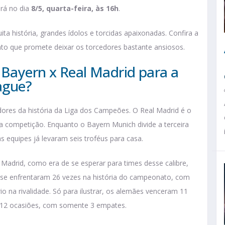
rá no dia
8/5, quarta-feira, às 16h
.
ta história, grandes ídolos e torcidas apaixonadas. Confira a
ronto que promete deixar os torcedores bastante ansiosos.
e Bayern x Real Madrid para a
ague?
ores da história da Liga dos Campeões. O Real Madrid é o
na competição. Enquanto o Bayern Munich divide a terceira
 equipes já levaram seis troféus para casa.
l Madrid, como era de se esperar para times desse calibre,
á se enfrentaram 26 vezes na história do campeonato, com
io na rivalidade. Só para ilustrar, os alemães venceram 11
 12 ocasiões, com somente 3 empates.