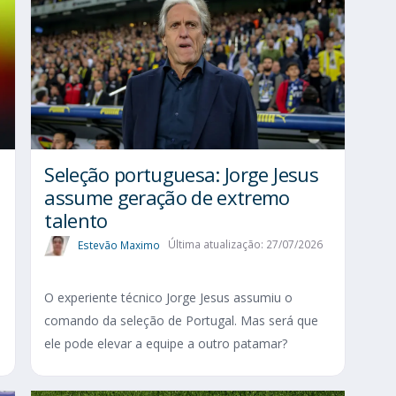
Seleção portuguesa: Jorge Jesus
assume geração de extremo
talento
Estevão Maximo
Última atualização: 27/07/2026
O experiente técnico Jorge Jesus assumiu o
comando da seleção de Portugal. Mas será que
ele pode elevar a equipe a outro patamar?