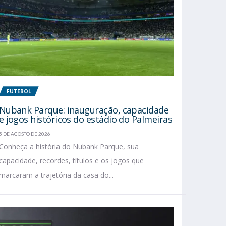
FUTEBOL
Nubank Parque: inauguração, capacidade
e jogos históricos do estádio do Palmeiras
5 DE AGOSTO DE 2026
Conheça a história do Nubank Parque, sua
capacidade, recordes, títulos e os jogos que
marcaram a trajetória da casa do...