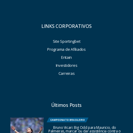
LINKS CORPORATIVOS
Site Sportingbet
Programa de Afiliados
Entain
Investidores
Carreiras
Últimos Posts
CAMPEONATO BRASILEIRO
Bruno Vicari: Big Odd para Mauricio, do
Palmeiras, marcar ou dar assistência contra o