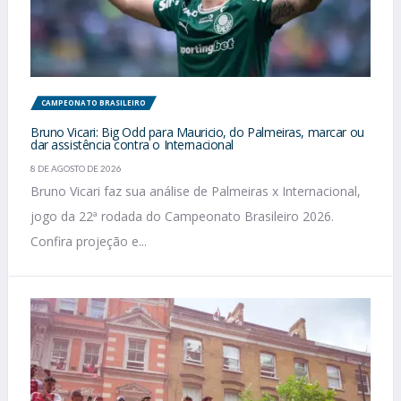
CAMPEONATO BRASILEIRO
Bruno Vicari: Big Odd para Mauricio, do Palmeiras, marcar ou
dar assistência contra o Internacional
8 DE AGOSTO DE 2026
Bruno Vicari faz sua análise de Palmeiras x Internacional,
jogo da 22ª rodada do Campeonato Brasileiro 2026.
Confira projeção e...