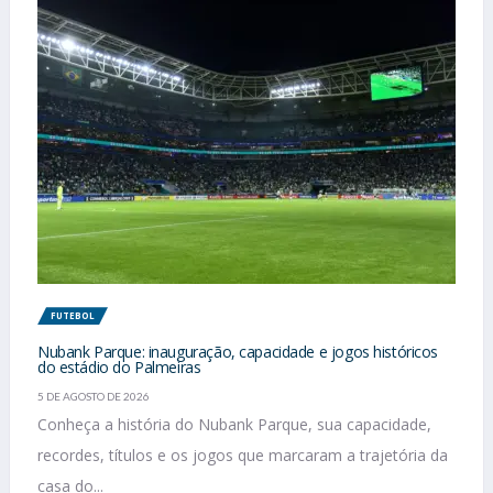
FUTEBOL
Nubank Parque: inauguração, capacidade e jogos históricos
do estádio do Palmeiras
5 DE AGOSTO DE 2026
Conheça a história do Nubank Parque, sua capacidade,
recordes, títulos e os jogos que marcaram a trajetória da
casa do...