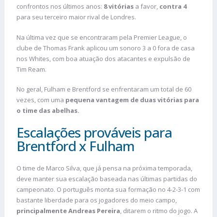
confrontos nos últimos anos:
8 vitórias
a favor,
contra 4
para seu terceiro maior rival de Londres.
Na última vez que se encontraram pela Premier League, o
clube de Thomas Frank aplicou um sonoro 3 a 0 fora de casa
nos Whites, com boa atuação dos atacantes e expulsão de
Tim Ream.
No geral, Fulham e Brentford se enfrentaram um total de 60
vezes, com uma
pequena vantagem de duas vitórias para
o time das abelhas.
Escalações prováveis para
Brentford x Fulham
O time de Marco Silva, que já pensa na próxima temporada,
deve manter sua escalação baseada nas últimas partidas do
campeonato. O português monta sua formação no 4-2-3-1 com
bastante liberdade para os jogadores do meio campo,
principalmente Andreas Pereira
, ditarem o ritmo do jogo. A