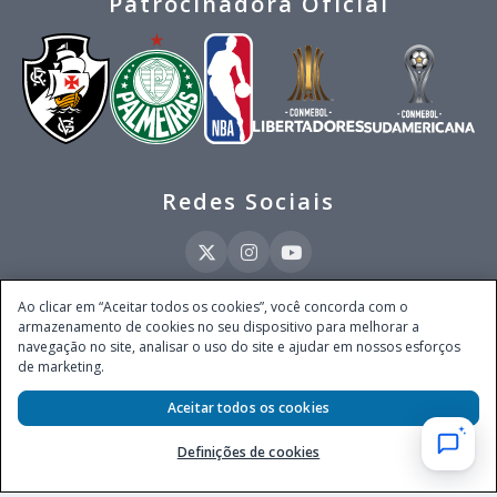
Patrocinadora Oficial
Redes Sociais
Ao clicar em “Aceitar todos os cookies”, você concorda com o
armazenamento de cookies no seu dispositivo para melhorar a
Este site é operado pela Ventmear Brasil LTDA (CNPJ 52.868.380/0001-84), com
navegação no site, analisar o uso do site e ajudar em nossos esforços
endereço na Avenida Brigadeiro Faria Lima, nº 4.055, 3º andar, Itaim Bibi, no
de marketing.
Município de São Paulo, Estado de São Paulo, CEP 04538-133, Brasil - empresa
autorizada a operar apostas de quota fixa em todo território nacional pela
Aceitar todos os cookies
Secretaria de Prêmios e Apostas do Ministério da Fazenda, conforme Portaria nº
247, de 07.02.2025, publicada no DOU em 11.2.2025.
Definições de cookies