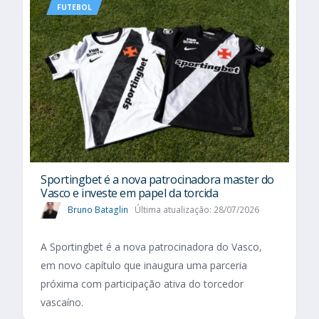
FUTEBOL
Sportingbet é a nova patrocinadora master do
Vasco e investe em papel da torcida
Bruno Bataglin
Última atualização: 28/07/2026
A Sportingbet é a nova patrocinadora do Vasco,
em novo capítulo que inaugura uma parceria
próxima com participação ativa do torcedor
vascaíno.