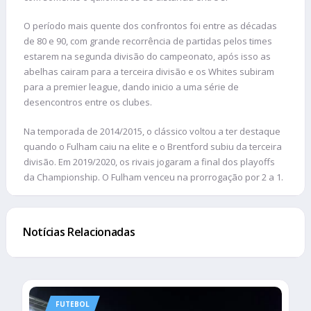
O período mais quente dos confrontos foi entre as décadas
de 80 e 90, com grande recorrência de partidas pelos times
estarem na segunda divisão do campeonato, após isso as
abelhas cairam para a terceira divisão e os Whites subiram
para a premier league, dando inicio a uma série de
desencontros entre os clubes.
Na temporada de 2014/2015, o clássico voltou a ter destaque
quando o Fulham caiu na elite e o Brentford subiu da terceira
divisão. Em 2019/2020, os rivais jogaram a final dos playoffs
da Championship. O Fulham venceu na prorrogação por 2 a 1.
Notícias Relacionadas
FUTEBOL