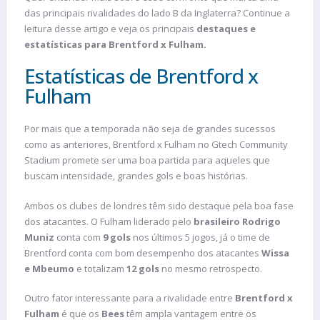
das principais rivalidades do lado B da Inglaterra? Continue a
leitura desse artigo e veja os principais
destaques e
estatísticas para Brentford x Fulham.
Estatísticas de Brentford x
Fulham
Por mais que a temporada não seja de grandes sucessos
como as anteriores, Brentford x Fulham no Gtech Community
Stadium promete ser uma boa partida para aqueles que
buscam intensidade, grandes gols e boas histórias.
Ambos os clubes de londres têm sido destaque pela boa fase
dos atacantes. O Fulham liderado pelo
brasileiro Rodrigo
Muniz
conta com
9 gols
nos últimos 5 jogos, já o time de
Brentford conta com bom desempenho dos atacantes
Wissa
e Mbeumo
e totalizam
12 gols
no mesmo retrospecto.
Outro fator interessante para a rivalidade entre
Brentford x
Fulham
é que os
Bees
têm ampla vantagem entre os