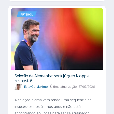
FUTEBOL
Seleção da Alemanha: será Jürgen Klopp a
resposta?
Estevão Maximo
Última atualização: 27/07/2026
A seleção alemã vem tendo uma sequência de
insucessos nos últimos anos e não está
encontrando soluções para ser seu treinador.