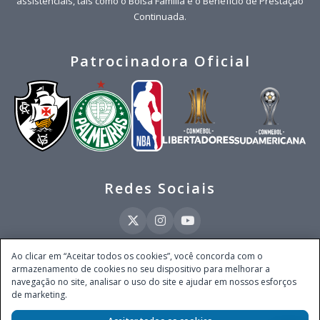
assistenciais, tais como o Bolsa Família e o Benefício de Prestação
Continuada.
Patrocinadora Oficial
Redes Sociais
Ao clicar em “Aceitar todos os cookies”, você concorda com o
armazenamento de cookies no seu dispositivo para melhorar a
Este site é operado pela Ventmear Brasil LTDA (CNPJ 52.868.380/0001-84), com
navegação no site, analisar o uso do site e ajudar em nossos esforços
endereço na Avenida Brigadeiro Faria Lima, nº 4.055, 3º andar, Itaim Bibi, no
de marketing.
Município de São Paulo, Estado de São Paulo, CEP 04538-133, Brasil - empresa
autorizada a operar apostas de quota fixa em todo território nacional pela