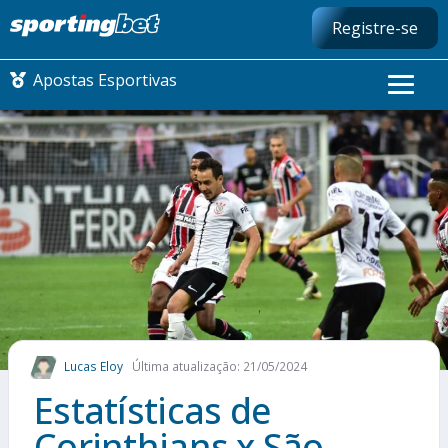
Registre-se
Apostas Esportivas
CONMEBOL LIBERTADORES
FUTEBOL NACIONAL
FUTEBOL INTERNACIONAL
COMO APOSTAR
Lucas Eloy
Última atualização: 21/05/2024
MAIS ESPORTES
Estatísticas de
Corinthians x São