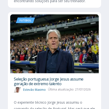
encontrando soluções para ser seu treinador.
FUTEBOL
Seleção portuguesa: Jorge Jesus assume
geração de extremo talento
Estevão Maximo
Última atualização: 27/07/2026
O experiente técnico Jorge Jesus assumiu o
comando da seleção de Portugal. Mas será que ele