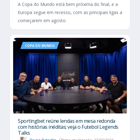
A Copa do Mundo está bem próxima do final, e a
Europa segue em recesso, com as principais ligas a
começarem em agosto.
COPA DO MUNDO
Sportingbet reúne lendas em mesa redonda
com histórias inéditas; veja o Futebol Legends
Talks