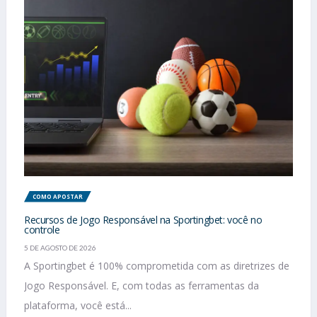
COMO APOSTAR
Recursos de Jogo Responsável na Sportingbet: você no
controle
5 DE AGOSTO DE 2026
A Sportingbet é 100% comprometida com as diretrizes de
Jogo Responsável. E, com todas as ferramentas da
plataforma, você está...