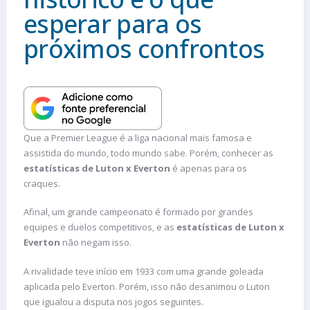
esperar para os
próximos confrontos
Que a Premier League é a liga nacional mais famosa e
assistida do mundo, todo mundo sabe. Porém, conhecer as
estatísticas de Luton x Everton
é apenas para os
craques.
Afinal, um grande campeonato é formado por grandes
equipes e duelos competitivos, e as
estatísticas de Luton x
Everton
não negam isso.
A rivalidade teve início em 1933 com uma grande goleada
aplicada pelo Everton. Porém, isso não desanimou o Luton
que igualou a disputa nos jogos seguintes.