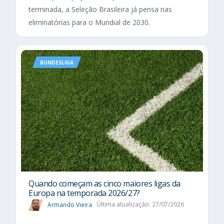
terminada, a Seleção Brasileira já pensa nas
eliminatórias para o Mundial de 2030.
BUNDESLIGA
Quando começam as cinco maiores ligas da
Europa na temporada 2026/27?
Armando Vieira
Última atualização: 27/07/2026