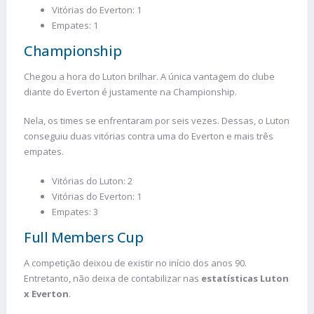
Vitórias do Everton: 1
Empates: 1
Championship
Chegou a hora do Luton brilhar. A única vantagem do clube
diante do Everton é justamente na Championship.
Nela, os times se enfrentaram por seis vezes. Dessas, o Luton
conseguiu duas vitórias contra uma do Everton e mais três
empates.
Vitórias do Luton: 2
Vitórias do Everton: 1
Empates: 3
Full Members Cup
A competição deixou de existir no início dos anos 90.
Entretanto, não deixa de contabilizar nas
estatísticas Luton
x Everton
.