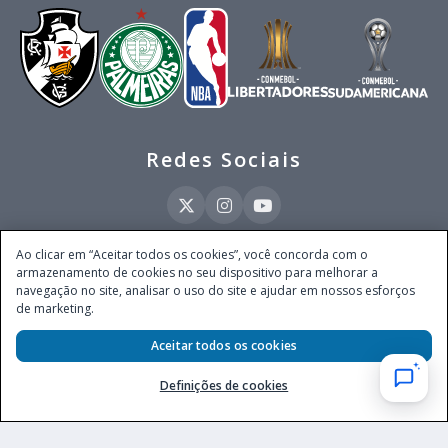
Redes Sociais
Ao clicar em “Aceitar todos os cookies”, você concorda com o
armazenamento de cookies no seu dispositivo para melhorar a
Este site é operado pela Ventmear Brasil LTDA (CNPJ 52.868.380/0001-84), com
navegação no site, analisar o uso do site e ajudar em nossos esforços
endereço na Avenida Brigadeiro Faria Lima, nº 4.055, 3º andar, Itaim Bibi, no
de marketing.
Município de São Paulo, Estado de São Paulo, CEP 04538-133, Brasil - empresa
autorizada a operar apostas de quota fixa em todo território nacional pela
Aceitar todos os cookies
Secretaria de Prêmios e Apostas do Ministério da Fazenda, conforme Portaria nº
247, de 07.02.2025, publicada no DOU em 11.2.2025.
Definições de cookies