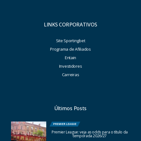
LINKS CORPORATIVOS
Site Sportingbet
Programa de Afiliados
Entain
Investidores
Carreiras
Últimos Posts
PREMIER LEAGUE
Premier League: veja as odds para o título da
temporada 2026/27