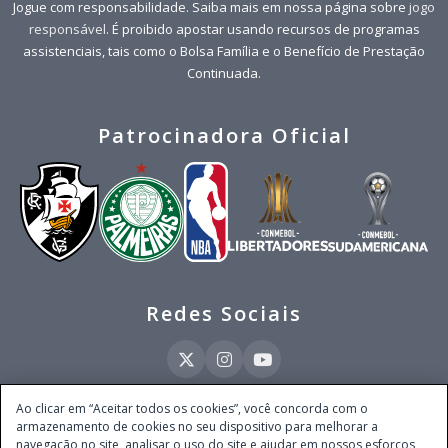
Jogue com responsabilidade. Saiba mais em nossa página sobre
jogo
responsável
. É proibido apostar usando recursos de programas
assistenciais, tais como o Bolsa Família e o Benefício de Prestação
Continuada.
Patrocinadora Oficial
Redes Sociais
Ao clicar em “Aceitar todos os cookies”, você concorda com o
armazenamento de cookies no seu dispositivo para melhorar a
Este site é operado pela Ventmear Brasil LTDA (CNPJ 52.868.380/0001-84), com
navegação no site, analisar o uso do site e ajudar em nossos esforços
endereço na Avenida Brigadeiro Faria Lima, nº 4.055, 3º andar, Itaim Bibi, no