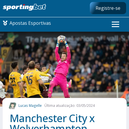
Registre-se
Apostas Esportivas
CONMEBOL LIBERTADORES
FUTEBOL NACIONAL
FUTEBOL INTERNACIONAL
COMO APOSTAR
Lucas Magelle
Última atualização: 03/05/2024
MAIS ESPORTES
Manchester City x
Wolverhampton