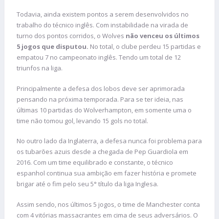
Todavia, ainda existem pontos a serem desenvolvidos no
trabalho do técnico inglês. Com instabilidade na virada de
turno dos pontos corridos, o Wolves
não venceu os últimos
5 jogos que disputou.
No total, o clube perdeu 15 partidas e
empatou 7 no campeonato inglês. Tendo um total de 12
triunfos na liga.
Principalmente a defesa dos lobos deve ser aprimorada
pensando na próxima temporada. Para se ter ideia, nas
últimas 10 partidas do Wolverhampton, em somente uma o
time não tomou gol, levando 15 gols no total.
No outro lado da Inglaterra, a defesa nunca foi problema para
os tubarões azuis desde a chegada de Pep Guardiola em
2016. Com um time equilibrado e constante, o técnico
espanhol continua sua ambição em fazer história e promete
brigar até o fim pelo seu 5° título da liga Inglesa.
Assim sendo, nos últimos 5 jogos, o time de Manchester conta
com 4 vitórias massacrantes em cima de seus adversários. O