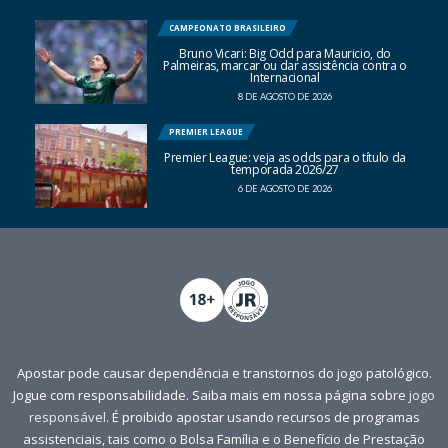
CAMPEONATO BRASILEIRO
Bruno Vicari: Big Odd para Mauricio, do
Palmeiras, marcar ou dar assistência contra o
Internacional
8 DE AGOSTO DE 2026
PREMIER LEAGUE
Premier League: veja as odds para o título da
temporada 2026/27
6 DE AGOSTO DE 2026
Apostar pode causar dependência e transtornos do jogo patológico.
Jogue com responsabilidade. Saiba mais em nossa página sobre
jogo
responsável
. É proibido apostar usando recursos de programas
assistenciais, tais como o Bolsa Família e o Benefício de Prestação