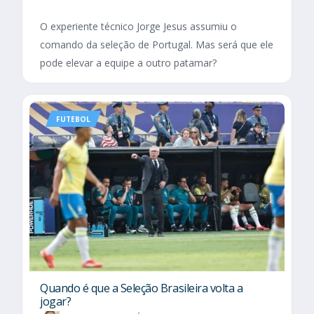
O experiente técnico Jorge Jesus assumiu o
comando da seleção de Portugal. Mas será que ele
pode elevar a equipe a outro patamar?
FUTEBOL
Quando é que a Seleção Brasileira volta a
jogar?