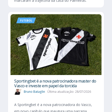
marcaram a trajetória da casa do Palmeiras.
FUTEBOL
Sportingbet é a nova patrocinadora master do
Vasco e investe em papel da torcida
Bruno Bataglin
Última atualização: 28/07/2026
A Sportingbet é a nova patrocinadora do Vasco,
em novo capítulo que inaugura uma parceria