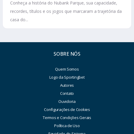
Conheça a história do Nubank Parque, sua capacidade,
recordes, títulos e os jogos que marcaram a trajetória da
casa do...
SOBRE NÓS
Quem Somos
Logo da Sportingbet
Autores
Contato
Ouvidoria
Configurações de Cookies
Termos e Condições Gerais
Política de Uso
Equidade do Sistema