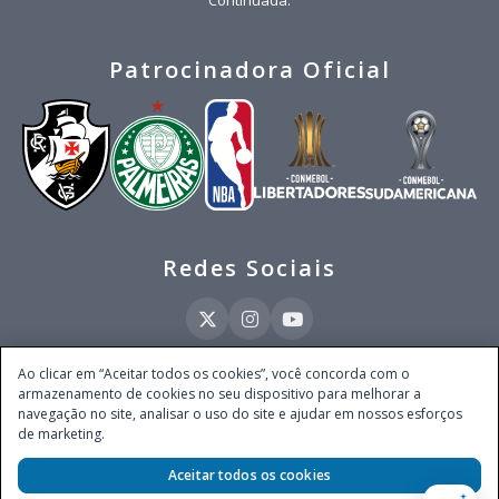
Continuada.
Patrocinadora Oficial
Redes Sociais
Ao clicar em “Aceitar todos os cookies”, você concorda com o
armazenamento de cookies no seu dispositivo para melhorar a
Este site é operado pela Ventmear Brasil LTDA (CNPJ 52.868.380/0001-84), com
navegação no site, analisar o uso do site e ajudar em nossos esforços
endereço na Avenida Brigadeiro Faria Lima, nº 4.055, 3º andar, Itaim Bibi, no
de marketing.
Município de São Paulo, Estado de São Paulo, CEP 04538-133, Brasil - empresa
autorizada a operar apostas de quota fixa em todo território nacional pela
Aceitar todos os cookies
Secretaria de Prêmios e Apostas do Ministério da Fazenda, conforme Portaria nº
247, de 07.02.2025, publicada no DOU em 11.2.2025.