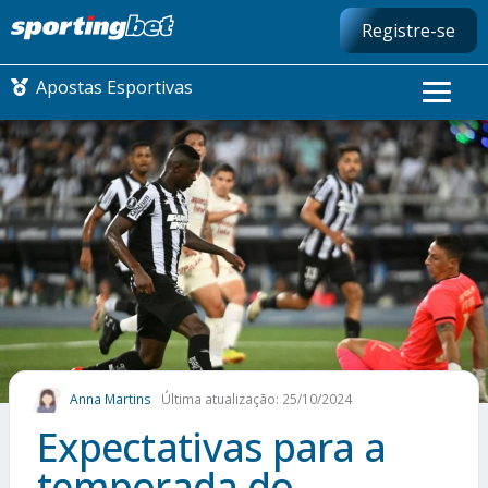
Registre-se
Apostas Esportivas
CONMEBOL LIBERTADORES
FUTEBOL NACIONAL
FUTEBOL INTERNACIONAL
COMO APOSTAR
Anna Martins
Última atualização: 25/10/2024
MAIS ESPORTES
Expectativas para a
temporada do