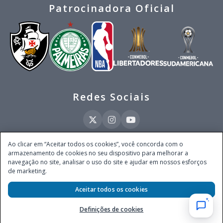
Patrocinadora Oficial
Redes Sociais
Ao clicar em “Aceitar todos os cookies”, você concorda com o
armazenamento de cookies no seu dispositivo para melhorar a
Este site é operado pela Ventmear Brasil LTDA (CNPJ 52.868.380/0001-84), com
navegação no site, analisar o uso do site e ajudar em nossos esforços
endereço na Avenida Brigadeiro Faria Lima, nº 4.055, 3º andar, Itaim Bibi, no
de marketing.
Município de São Paulo, Estado de São Paulo, CEP 04538-133, Brasil - empresa
autorizada a operar apostas de quota fixa em todo território nacional pela
Aceitar todos os cookies
Secretaria de Prêmios e Apostas do Ministério da Fazenda, conforme Portaria nº
247, de 07.02.2025, publicada no DOU em 11.2.2025.
Definições de cookies