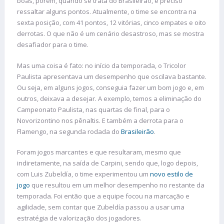
boas, porém, quando se trata do Brasileirão, é preciso
ressaltar alguns pontos. Atualmente, o time se encontra na
sexta posição, com 41 pontos, 12 vitórias, cinco empates e oito
derrotas. O que não é um cenário desastroso, mas se mostra
desafiador para o time.
Mas uma coisa é fato: no início da temporada, o Tricolor
Paulista apresentava um desempenho que oscilava bastante.
Ou seja, em alguns jogos, conseguia fazer um bom jogo e, em
outros, deixava a desejar. A exemplo, temos a eliminação do
Campeonato Paulista, nas quartas de final, para o
Novorizontino nos pênaltis. E também a derrota para o
Flamengo, na segunda rodada do
Brasileirão
.
Foram jogos marcantes e que resultaram, mesmo que
indiretamente, na saída de Carpini, sendo que, logo depois,
com Luis Zubeldía, o time experimentou um
novo estilo de
jogo
que resultou em um melhor desempenho no restante da
temporada. Foi então que a equipe focou na marcação e
agilidade, sem contar que Zubeldía passou a usar uma
estratégia de valorização dos jogadores.