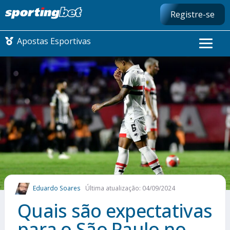
Registre-se
Apostas Esportivas
CONMEBOL LIBERTADORES
FUTEBOL NACIONAL
FUTEBOL INTERNACIONAL
COMO APOSTAR
Eduardo Soares
Última atualização: 04/09/2024
MAIS ESPORTES
Quais são expectativas
para o São Paulo no