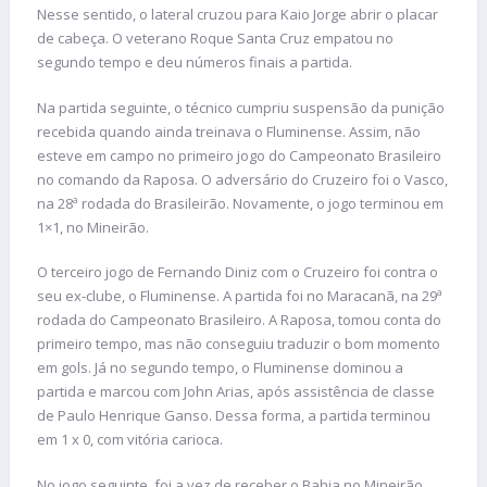
Nesse sentido, o lateral cruzou para Kaio Jorge abrir o placar
de cabeça. O veterano Roque Santa Cruz empatou no
segundo tempo e deu números finais a partida.
Na partida seguinte, o técnico cumpriu suspensão da punição
recebida quando ainda treinava o Fluminense. Assim, não
esteve em campo no primeiro jogo do Campeonato Brasileiro
no comando da Raposa. O adversário do Cruzeiro foi o Vasco,
na 28ª rodada do Brasileirão. Novamente, o jogo terminou em
1×1, no Mineirão.
O terceiro jogo de Fernando Diniz com o Cruzeiro foi contra o
seu ex-clube, o Fluminense. A partida foi no Maracanã, na 29ª
rodada do Campeonato Brasileiro. A Raposa, tomou conta do
primeiro tempo, mas não conseguiu traduzir o bom momento
em gols. Já no segundo tempo, o Fluminense dominou a
partida e marcou com John Arias, após assistência de classe
de Paulo Henrique Ganso. Dessa forma, a partida terminou
em 1 x 0, com vitória carioca.
No jogo seguinte, foi a vez de receber o Bahia no Mineirão