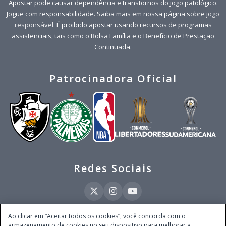
Apostar pode causar dependência e transtornos do jogo patológico.
Jogue com responsabilidade. Saiba mais em nossa página sobre
jogo
responsável
. É proibido apostar usando recursos de programas
assistenciais, tais como o Bolsa Família e o Benefício de Prestação
Continuada.
Patrocinadora Oficial
Redes Sociais
Ao clicar em “Aceitar todos os cookies”, você concorda com o
armazenamento de cookies no seu dispositivo para melhorar a
Este site é operado pela Ventmear Brasil LTDA (CNPJ 52.868.380/0001-84), com