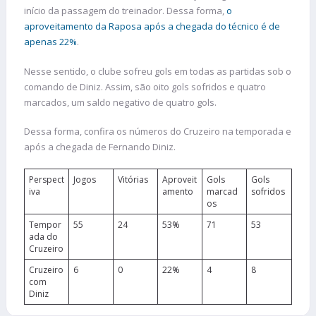
início da passagem do treinador. Dessa forma,
o
aproveitamento da Raposa após a chegada do técnico é de
apenas 22%
.
Nesse sentido, o clube sofreu gols em todas as partidas sob o
comando de Diniz. Assim, são oito gols sofridos e quatro
marcados, um saldo negativo de quatro gols.
Dessa forma, confira os números do Cruzeiro na temporada e
após a chegada de Fernando Diniz.
Perspect
Jogos
Vitórias
Aproveit
Gols
Gols
iva
amento
marcad
sofridos
os
Tempor
55
24
53%
71
53
ada do
Cruzeiro
Cruzeiro
6
0
22%
4
8
com
Diniz