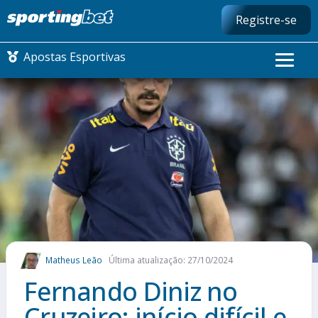
Registre-se
Apostas Esportivas
CONMEBOL LIBERTADORES
FUTEBOL NACIONAL
FUTEBOL INTERNACIONAL
COMO APOSTAR
Matheus Leão
Última atualização: 27/10/2024
MAIS ESPORTES
Fernando Diniz no
Cruzeiro: início difícil e