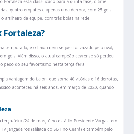
Fortaleza está classificado para a quinta fase, o time
ias, quatro empates e apenas uma derrota, com 25 gols
 artilheiro da equipe, com três bolas na rede.
 Fortaleza?
 na temporada, e o Laion nem sequer foi vazado pelo rival,
em gols. Além disso, o atual campeão cearense só perdeu
peso do seu favoritismo nesta terça-feira.
ampla vantagem do Laion, que soma 48 vitórias e 16 derrotas,
clássico aconteceu há seis anos, em março de 2020, quando
leza
ta terça-feira (24 de março) no estádio Presidente Vargas, em
a TV Jangadeiros (afiliada do SBT no Ceará) e também pelo