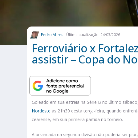
Pedro Abreu
Última atualização: 24/03/2026
Ferroviário x Fortale
assistir – Copa do No
Goleado em sua estreia na Série B no último sábado,
Nordeste
às 21h30 desta terça-feira, quando enfrenta
cearense, em sua primeira partida no torneio.
A arrancada na segunda divisão não poderia ser pior,