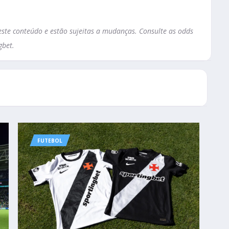
te conteúdo e estão sujeitas a mudanças. Consulte as odds
gbet.
FUTEBOL