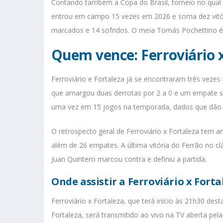
Contando também a Copa do Brasil, torneio no qual o 
entrou em campo 15 vezes em 2026 e soma dez vitór
marcados e 14 sofridos. O meia Tomás Pochettino é o
Quem vence: Ferroviário x
Ferroviário e Fortaleza já se encontraram três vezes
que amargou duas derrotas por 2 a 0 e um empate s
uma vez em 15 jogos na temporada, dados que dão o 
O retrospecto geral de Ferroviário x Fortaleza tem 
além de 26 empates. A última vitória do Ferrão no 
Juan Quintero marcou contra e definiu a partida.
Onde assistir a Ferroviário x Forta
Ferroviário x Fortaleza, que terá início às 21h30 des
Fortaleza, será transmitido ao vivo na TV aberta pel