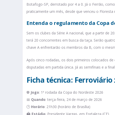
Botafogo-SP, derrotado por 4 a 0. Já o Ferrão, com
praticamente um mês, desde que venceu o Floresta n
Entenda o regulamento da Copa d
Sem os clubes da Série A nacional, que a partir de 2
terá 20 concorrentes em busca da taça. Serão quatr
chave A enfrentarão os membros da B, com o mesmo
Após cinco rodadas, os dois primeiros colocados de 
disputadas em partida única. Já as semifinais e a fina
Ficha técnica: Ferroviário
⚽
Jogo
: 1ª rodada da Copa do Nordeste 2026
📅
Quando
: terça-feira, 24 de março de 2026
🕒
Horário
: 21h30 (horário de Brasília)
🏟️
Estádio
: Presidente Vargas, em Fortaleza (CE)