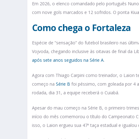
Em 2026, o elenco comandado pelo português Nuno Pe
com nove gols marcados e 12 sofridos. O ponta Kiuan 
Como chega o Fortaleza
Espécie de “sensação” do futebol brasileiro nas úl
Vojvoda, chegando inclusive às oitavas de final da 
após sete anos seguidos na Série A
.
Agora com Thiago Carpini como treinador, o Laion te
começo na
Série B
foi péssimo, com goleada por 4 a
rodada, dia 31, a equipe receberá o Cuiabá.
Apesar do mau começo na Série B, o primeiro trimes
início do mês comemorou o título do Campeonato Cea
isso, o Laion ergueu sua 47ª taça estadual e igualou